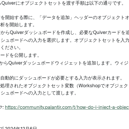
pからQuiverにオブジェクトセットを渡す手順は以下の通りです。
r分析を開始する際に、「データを追加」ヘッダーのオブジェク
分析を開始します。
分析からQuiverダッシュボードを作成し、必要なQuiverカード
rダッシュボードへの入力を選択します。オブジェクトセットを入
てください。
ボードを公開します。
hopからQuiverダッシュボードウィジェットを追加します。ウ
。
、自動的にダッシュボードが必要とする入力が表示されます。
処理されたオブジェクトセット変数（Workshopでオブジェク
rダッシュボードへの入力として渡します。
:
https://community.palantir.com/t/how-do-i-inject-a-obj