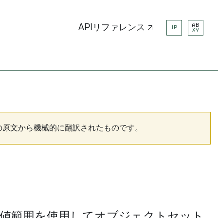
AB
APIリファレンス ↗
JP
XY
の原文から機械的に翻訳されたものです。
した数値範囲を使用してオブジェクトセット