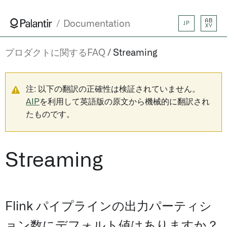
AB
Documentation
JP
XY
プロダクトに関するFAQ
Streaming
注: 以下の翻訳の正確性は検証されていません。
AIP
を利用して英語版の原文から機械的に翻訳され
たものです。
Streaming
Flink パイプラインの出力パーティシ
ョン数にデフォルト値はありますか？