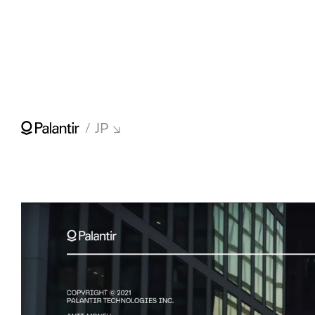
↳ Apollo
オファリング
事例
Palantirについて