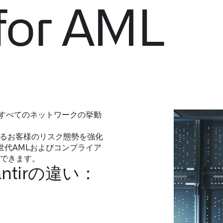
for AML​
すべてのネットワークの挙動
するお客様のリスク態勢を強化
スの次世代AMLおよびコンプライア
できます。​
tirの違い：​