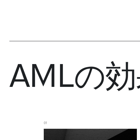
AMLの効
01