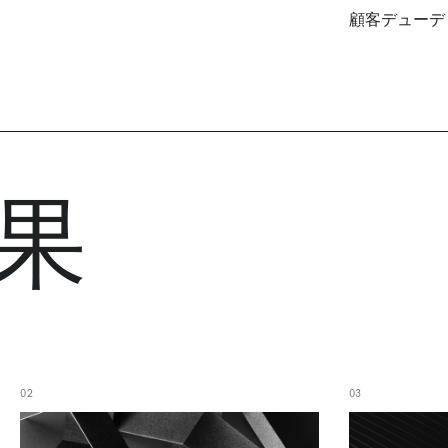
顧客デューデ
果​
02
03