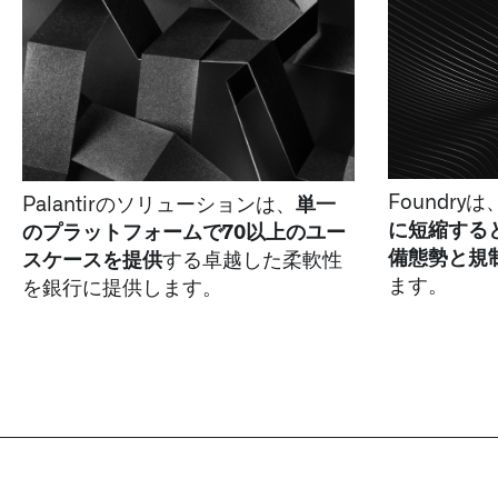
Foundryは
Palantirのソリューションは、
単一
に短縮する
のプラットフォームで70以上のユー
備態勢と規
スケースを提供
する卓越した柔軟性
ます。​
を銀行に提供します。​