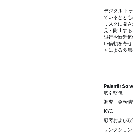
デジタル トラ
ているととも
リスクに曝さ
見・防止する
銀行や新進気
い信頼を寄せる
ャによる多層
Palantir Solv
取引監視​
調査・金融情
KYC​
顧客および取
サンクション 