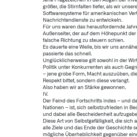
Jene Fragezeichen in den Augen der Inv
größer, die Stirnfalten tiefer, als wir uns
Softwaresysteme für amerikanischen Ver
Nachrichtendienste zu entwickeln.
Für uns waren das herausfordernde Jahre
Außenseiter, der auf dem Höhepunkt der 
falsche Richtung zu steuern schien.
Es dauerte eine Weile, bis wir uns annähe
passierte das schnell.
Unglücklicherweise gilt sowohl in der Wirt
Politik unter Konkurrenten als auch Geg
– jene grobe Form, Macht auszuüben, di
Respekt bittet, sondern diese verlangt.
Also haben wir an Stärke gewonnen.
IV.
Der Feind des Fortschritts indes – und das
Nationen – ist, sich selbstzufrieden in Be
und dabei alle Bescheidenheit aufzugebe
Diese Art von Selbstgefälligkeit, die sich
alle Ziele und das Ende der Geschichte se
mögliche Überheblichkeit gegenüber ei