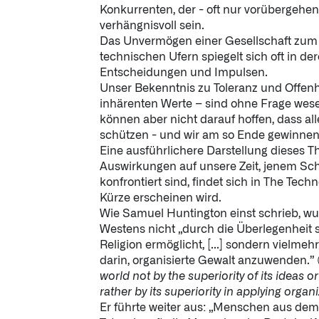
Konkurrenten, der - oft nur vorübergehen
verhängnisvoll sein.
Das Unvermögen einer Gesellschaft zum
technischen Ufern spiegelt sich oft in der
Entscheidungen und Impulsen.
Unser Bekenntnis zu Toleranz und Offenhe
inhärenten Werte – sind ohne Frage wesen
können aber nicht darauf hoffen, dass al
schützen - und wir am so Ende gewinnen
Eine ausführlichere Darstellung dieses 
Auswirkungen auf unsere Zeit, jenem Sc
konfrontiert sind, findet sich in The Techn
Kürze erscheinen wird.
Wie Samuel Huntington einst schrieb, wu
Westens nicht „durch die Überlegenheit s
Religion ermöglicht, [...] sondern vielme
darin, organisierte Gewalt anzuwenden.” (
world not by the superiority of its ideas or v
rather by its superiority in applying organ
Er führte weiter aus: „Menschen aus de