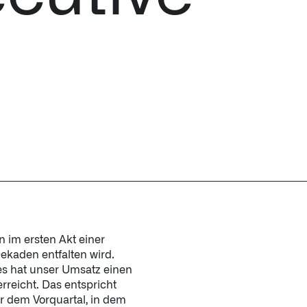
 im ersten Akt einer
Dekaden entfalten wird.
es hat unser Umsatz einen
rreicht. Das entspricht
Palantir software halves sepsis deaths at US hospital
 dem Vorquartal, in dem
The Sepsis Hub, developed with Tampa General Hospital i