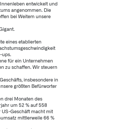
 Innenleben entwickelt und
stums angenommen. Die
effen bei Weitem unsere
Gigant.
e eines etablierten
 Wachstumsgeschwindigkeit
t-ups.
ene für ein Unternehmen
n zu schaffen. Wir steuern
 Geschäfts, insbesondere in
 unsere größten Befürworter
en drei Monaten des
rjahr um 52 % auf 558
er US-Geschäft macht mit
sumsatz mittlerweile 66 %