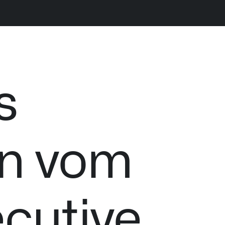
LATEST NEWS
NE
s
THE TIMES, JUNE 9, 2026
en vom
ecutive