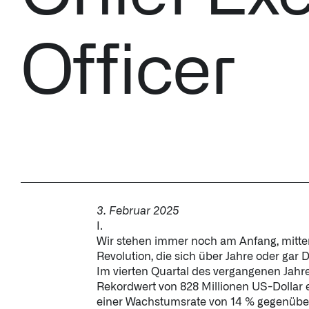
↳ Apollo
Officer
Offerings
Impact Studies
Documentation
Careers
3. Februar 2025
I.
Newsroom
Wir stehen immer noch am Anfang, mitten
Revolution, die sich über Jahre oder gar 
Im vierten Quartal des vergangenen Jahr
Palantir Explained
Rekordwert von 828 Millionen US-Dollar e
einer Wachstumsrate von 14 % gegenüber