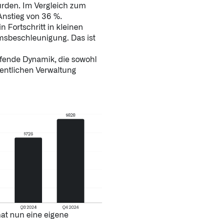
urden. Im Vergleich zum
Anstieg von 36 %.
↳
Read Here
n Fortschritt in kleinen
sbeschleunigung. Das ist
LATEST IMPACT
VIEW ALL IMPACT 
fende Dynamik, die sowohl
ffentlichen Verwaltung
IMPACT STUDY // TAMPA GENERAL HOSPITAL
hat nun eine eigene
Infusing data throughout the care continuum