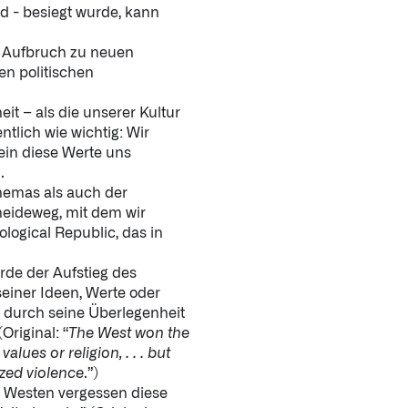
d - besiegt wurde, kann
 Aufbruch zu neuen
en politischen
it – als die unserer Kultur
tlich wie wichtig: Wir
lein diese Werte uns
.
Themas als auch der
heideweg, mit dem wir
ological Republic, das in
rde der Aufstieg des
einer Ideen, Werte oder
hr durch seine Überlegenheit
Original: “
The West won the
alues or religion, . . . but
ized violence
.”)
m Westen vergessen diese