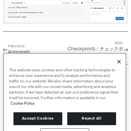
NEXT
PREVIOUS
Checkpoints /
チェックポ
←
→
Approvals
イント
This website uses cookies and other tracking technologies to
© 2026 Palantir Technologies Inc. All rights
enhance user experience and to analyze performance and
reserved.
traffic on our website. We also share information about your
use of our site with our social media, advertising and analytics
Cookies Statement ↗
partners. If we have detected an opt-out preference signal then
Privacy Statement ↗
it will be honored. Further information is available in our
Terms of Use ↗
Cookie Policy
Do Not Sell or Share My Personal Information
Accept Cookies
Reject All