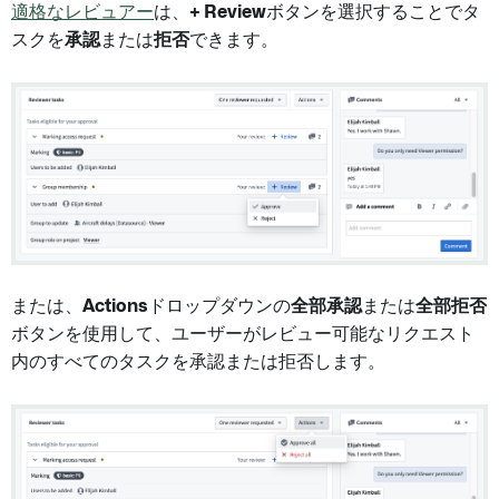
適格なレビュアー
は、
+ Review
ボタンを選択することでタ
スクを
承認
または
拒否
できます。
または、
Actions
ドロップダウンの
全部承認
または
全部拒否
ボタンを使用して、ユーザーがレビュー可能なリクエスト
内のすべてのタスクを承認または拒否します。