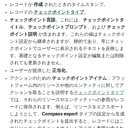
レコードが
作成
されたときのタイムスタンプ。
レコードの
チェックポイントタイプ
。
チェックポイント言語
。これには、
チェックポイントタ
イトル
、
チェックポイントプロンプト
、および
チェック
ポイント説明
が含まれます。これらの値はチェックポイ
ント設定から継承されますが、静的であり、常にチェッ
クポイントでユーザーに表示されるテキストを反映しま
す。基礎となるチェックポイント設定が編集または削除
されても更新されません。
ユーザーが提供した
正当化
。
アクションのための
チェックポイントアイテム
：プラッ
トフォーム内のリソースや他のエンティティに対してア
クションを取ることを説明する
チェックポイントタイプ
では、それらのリソースやエンティティへの参照がレコ
ードに保存されます。例えば、リソースをエクスポート
しようとして、
Compass export
タイプの設定から生成
されたチェックポイントを提出すると、レコードにはこ