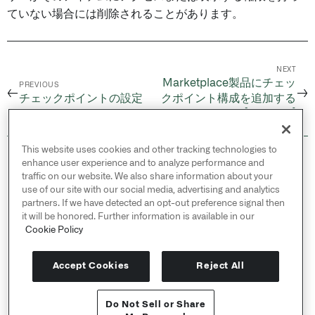
ていない場合には削除されることがあります。
NEXT
Marketplace製品にチェッ
PREVIOUS
←
→
チェックポイントの設定
クポイント構成を追加する
[ベータ版]
This website uses cookies and other tracking technologies to
© 2026 Palantir Technologies Inc. All rights
enhance user experience and to analyze performance and
reserved.
traffic on our website. We also share information about your
use of our site with our social media, advertising and analytics
Cookies Statement ↗
partners. If we have detected an opt-out preference signal then
Privacy Statement ↗
it will be honored. Further information is available in our
Terms of Use ↗
Cookie Policy
Do Not Sell or Share My Personal Information
Accept Cookies
Reject All
Do Not Sell or Share