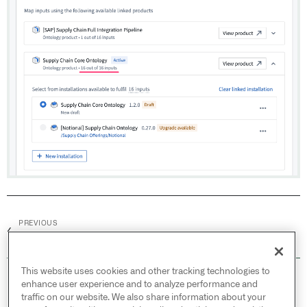
PREVIOUS
←
リリース管理
This website uses cookies and other tracking technologies to
© 2026 Palantir Technologies Inc. All rights
enhance user experience and to analyze performance and
reserved.
traffic on our website. We also share information about your