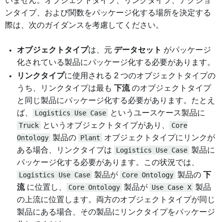
いません。オブジェクトタイプ、リンクタイプ、アクショ
ンタイプ、および関数をパッケージ化する場所を決定する
際は、次のガイダンスを考慮してください。
オブジェクトタイプ
は、元
データセット
がパッケージ
化されている製品にパッケージ化する必要があります。
リンクタイプ
に使用される 2 つのオブジェクトタイプの
うち、リンクタイプは最も
下流
のオブジェクトタイプ
と同じ製品にパッケージ化する必要があります。たとえ
ば、
Logistics Use Case
というユースケース製品に
Truck
というオブジェクトタイプがあり、
Core
Ontology
製品の
Plant
オブジェクトタイプにリンクが
ある場合、リンクタイプは
Logistics Use Case
製品に
パッケージ化する必要があります。この状況では、
Logistics Use Case
製品が
Core Ontology
製品の
下
流
に位置し、
Core Ontology
製品が
Use Case X
製品
の上流に位置します。両方のオブジェクトタイプが同じ
製品にある場合、その製品にリンクタイプをパッケージ