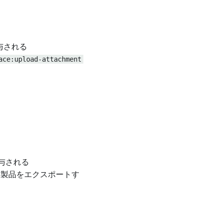
与される
ace:upload-attachment
与される
ら製品をエクスポートす