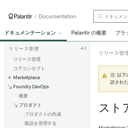
Documentation
ドキュメンテーション
Palantir の概要
プラ
リリース管理
リリース管
リリース管理
コアコンセプト
注: 以
Marketplace
訳され
Foundry DevOps
概要
スト
プロダクト
Foundry Marketplace で製品
プロダクトの作成
を閲覧する
製品を管理する