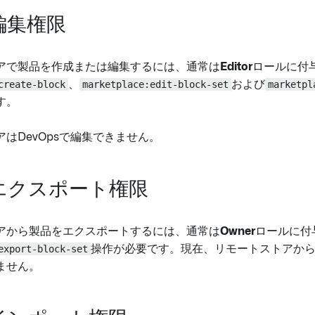
編集権限
アで製品を作成または編集するには、通常は
Editor
ロールに付
create-block
、
marketplace:edit-block-set
および
marketpl
す。
はDevOpsで編集できません。
エクスポート権限
アから製品をエクスポートするには、通常は
Owner
ロールに付
export-block-set
操作が必要です。現在、リモートストアか
ません。