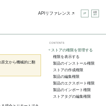
AB
APIリファレンス ↗
JP
XY
CONTENTS
ストアの権限を管理する
権限を表示する
の原文から機械的に翻
製品のインストール権限
ストアの作成権限
製品の編集権限
製品のエクスポート権限
製品のインポート権限
ストアタグの編集権限