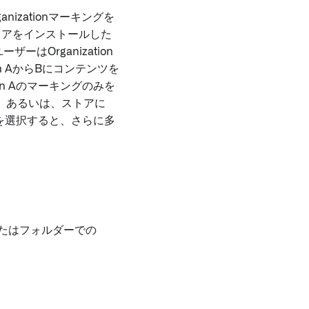
izationマーキングを
ストアをインストールした
ザーはOrganization
n AからBにコンテンツを
on Aのマーキングのみを
。あるいは、ストアに
ョンを選択すると、さらに多
tまたはフォルダーでの