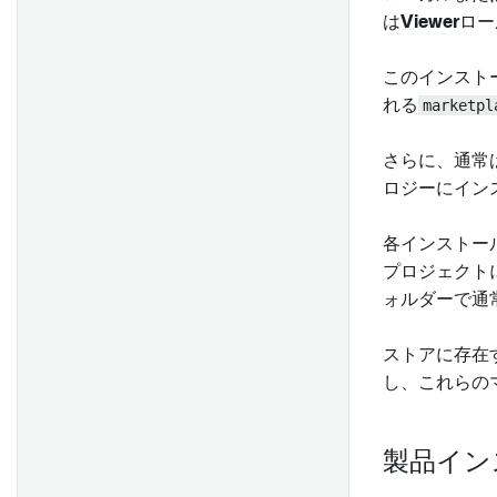
は
Viewer
ロー
このインスト
れる
marketpl
さらに、通常
ロジーにイン
各インストール
プロジェクト
ォルダーで通
ストアに存在す
し、これらの
製品インス