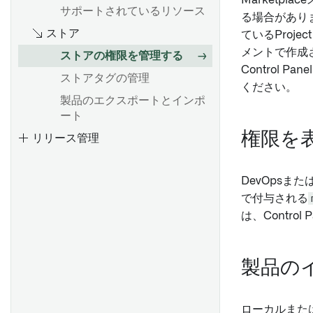
Marketp
Foundry Marketplace で製品
サポートされているリソース
る場合がありま
をインストールする
ストア
ているProj
リンクされた製品
メントで作成
ストアの権限を管理する
Control P
ストアタグの管理
ください。
製品のエクスポートとインポ
ート
権限を
リリース管理
DevOpsまた
で付与される
は、Control
製品の
ローカルまた