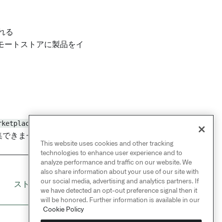
れる
モートストアに製品をイ
rketplace:edit-local-
集できません。
This website uses cookies and other tracking
technologies to enhance user experience and to
analyze performance and traffic on our website. We
also share information about your use of our site with
NEXT
→
our social media, advertising and analytics partners. If
ストアタグの管理
we have detected an opt-out preference signal then it
will be honored. Further information is available in our
Cookie Policy