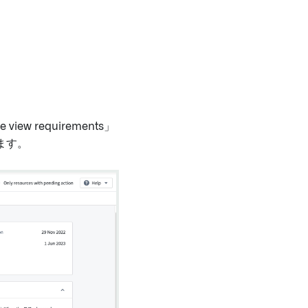
iew requirements」
ます。