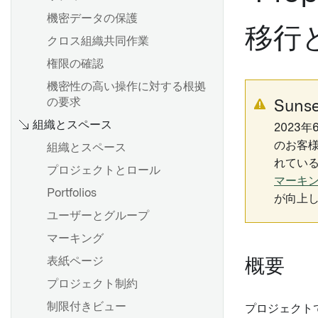
機密データの保護
移行
クロス組織共同作業
権限の確認
機密性の高い操作に対する根拠
の要求
Sunse
組織とスペース
2023年
のお客様に
組織とスペース
れてい
プロジェクトとロール
マーキ
Portfolios
が向上
ユーザーとグループ
マーキング
表紙ページ
概要
プロジェクト制約
制限付きビュー
プロジェクトで「