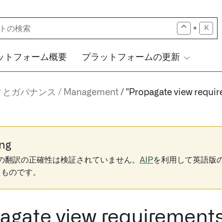
+
K
ットフォーム概要
プラットフォームの更新
ィとガバナンス
Management
"Propagate view req
ng
下の翻訳の正確性は検証されていません。
AIP
を利用して英語版
たものです。
pagate view requireme