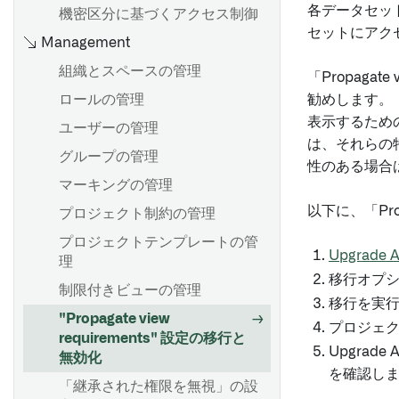
各データセッ
機密区分に基づくアクセス制御
セットにアク
Management
組織とスペースの管理
「Propaga
ロールの管理
勧めします。 「
表示するため
ユーザーの管理
は、それらの
グループの管理
性のある場合
マーキングの管理
以下に、「Pro
プロジェクト制約の管理
プロジェクトテンプレートの管
Upgrade A
理
移行オプ
制限付きビューの管理
移行を実
"Propagate view
プロジェクトで
requirements" 設定の移行と
Upgra
無効化
を確認し
「継承された権限を無視」の設