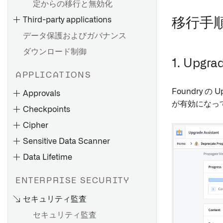
定からの移行と無効化
Third-party applications
移行手
データ保護およびガバナンス
ダウンロード制御
1. Upgra
APPLICATIONS
Foundry の 
Approvals
が有効になっ
Checkpoints
Cipher
Sensitive Data Scanner
Data Lifetime
ENTERPRISE SECURITY
セキュリティ監査
データセットの列にCipher操
セキュリティ監査
作を適用する