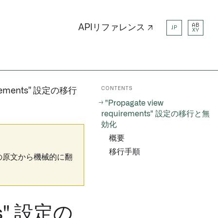
AB
APIリファレンス ↗
JP
XY
CONTENTS
uirements" 設定の移行
"Propagate view
requirements" 設定の移行と無
効化
概要
移行手順
の原文から機械的に翻
nts" 設定の