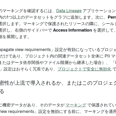
のマーキングを確認するには、
Data Lineage
アプリケーション
内の1つ以上のデータセットをグラフに追加します。次に、
Per
選択します。マーキングで保護されたリソースの隣に、シール
選択し、右側のサイドバーで
Access Information
を選択して
細を展開します。
pagate view requirements」設定が有効になっている
つだけであり、プロジェクト内の関連データセット全体に PII 
たはデータ依存関係やファイル階層から継承した場合）、 「Propa
ents」設定はおそらく冗長であり、
プロジェクトで安全に無効化
で
密性が上流で導入されるか、またはこのプロジェ
る
に機密データがあり、そのデータが
マーキング
で保護されてい
te view requirements」設定を無効にする前に、マーキン