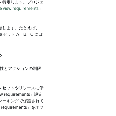
を特定します。プロジェ
e view requirements」
類します。たとえば、
タセット A、B、C には
る
視性とアクションの制限
タセットやリソースに伝
equirements」設定
マーキングで保護されて
quirements」をオフ