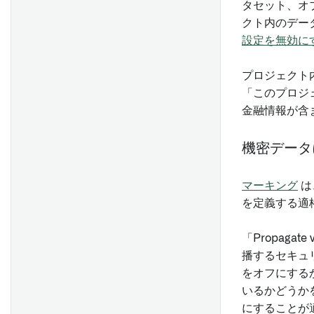
タセット、オ
クト内のデータ
設定を無効に
プロジェクト
「このプロジェ
金融情報が含
機密データ
マーキング
は
を定義する適
「Propagate
播するセキュリテ
をオフにする
いるかどうかを確
にすることが