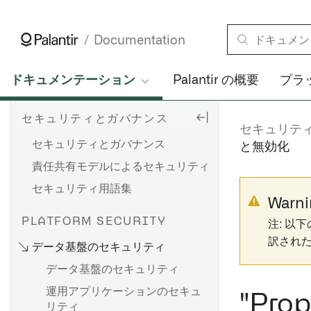
Documentation
ドキュメンテーション
Palantir の概要
プラ
セキュリティとガバナンス
セキュリテ
セキュリティとガバナンス
と無効化
責任共有モデルによるセキュリティ
セキュリティ用語集
Warni
PLATFORM SECURITY
注: 以
訳され
データ基盤のセキュリティ
データ基盤のセキュリティ
運用アプリケーションのセキュ
"Pro
リティ