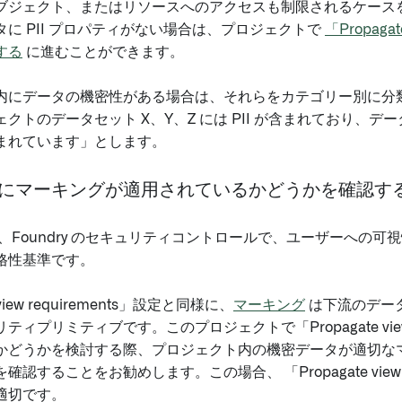
ブジェクト、またはリソースへのアクセスも制限されるケース
に PII プロパティがない場合は、プロジェクトで
「Propagat
する
に進むことができます。
内にデータの機密性がある場合は、それらをカテゴリー別に分
クトのデータセット X、Y、Z には PII が含まれており、デー
まれています」とします。
にマーキングが適用されているかどうかを確認す
、Foundry のセキュリティコントロールで、ユーザーへの可
格性基準です。
 view requirements」設定と同様に、
マーキング
は下流のデー
ィプリミティブです。このプロジェクトで「Propagate view r
かどうかを検討する際、プロジェクト内の機密データが適切な
認することをお勧めします。この場合、 「Propagate view re
適切です。