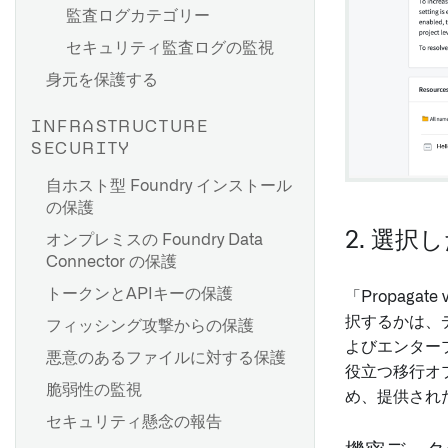
監査ログカテゴリー
Foundry アプリケーションで
削除ポリシーの影響
個々の値を復号化する
セキュリティ監査ログの監視
データセットの削除ポリシー
関数での CipherText プロパテ
身元を保護する
を作成する
ィの更新
削除ポリシーの削除
Cipher の使用例
INFRASTRUCTURE
ポリシーの操作履歴を表示す
SECURITY
Marketplace 製品に Cipher
る
リソースを追加する [ベータ]
自ホスト型 Foundry インストール
ポリシーの上書きを作成する
の保護
視覚的なデータ隠蔽にCipher
FAQ
を使用する
2. 選
オンプレミスの Foundry Data
Connector の保護
トークンとAPIキーの保護
「Propaga
択するかは、
フィッシング攻撃からの保護
よびエンター
悪意のあるファイルに対する保護
役立つ移行オ
脆弱性の監視
め、提供され
セキュリティ懸念の報告