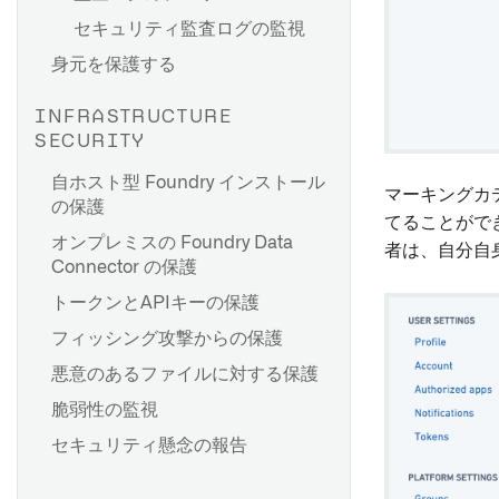
削除ポリシーの影響
個々の値を復号化する
セキュリティ監査ログの監視
データセットの削除ポリシー
関数での CipherText プロパテ
身元を保護する
を作成する
ィの更新
削除ポリシーの削除
Cipher の使用例
INFRASTRUCTURE
ポリシーの操作履歴を表示す
SECURITY
Marketplace 製品に Cipher
る
リソースを追加する [ベータ]
自ホスト型 Foundry インストール
マーキングカ
ポリシーの上書きを作成する
の保護
視覚的なデータ隠蔽にCipher
てることがで
FAQ
を使用する
オンプレミスの Foundry Data
者は、自分自
Connector の保護
トークンとAPIキーの保護
フィッシング攻撃からの保護
悪意のあるファイルに対する保護
脆弱性の監視
セキュリティ懸念の報告