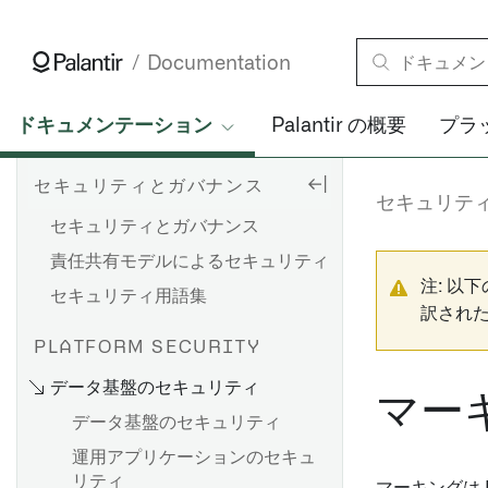
Documentation
ドキュメンテーション
Palantir の概要
プラ
セキュリティとガバナンス
セキュリテ
セキュリティとガバナンス
責任共有モデルによるセキュリティ
注: 以
セキュリティ用語集
訳され
PLATFORM SECURITY
データ基盤のセキュリティ
マー
データ基盤のセキュリティ
運用アプリケーションのセキュ
リティ