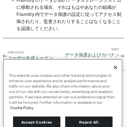
Foundry のデータが別のデータストレージシステム
に移動される場合、それはもはやあなたの組織が
Foundry 内でデータ保護の設定に従ってアクセス制
御されたり、監査されたりすることはなくなること
を認識してください。
NEXT
PREVIOUS
データ保護およびガバナン
←
→
ユーザー生成トークン
ス
This website uses cookies and other tracking technologies to
© 2026 Palantir Technologies Inc. All rights
enhance user experience and to analyze performance and
reserved.
traffic on our website. We also share information about your
use of our site with our social media, advertising and analytics
Cookies Statement ↗
partners. If we have detected an opt-out preference signal then
Privacy Statement ↗
it will be honored. Further information is available in our
Terms of Use ↗
Cookie Policy
Do Not Sell or Share My Personal Information
Accept Cookies
Reject All