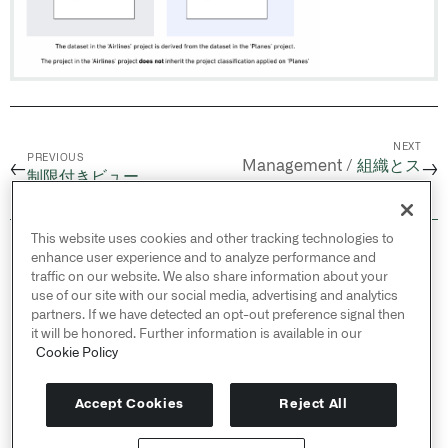
NEXT
PREVIOUS
Management /
組織とス
←
→
制限付きビュー
ペースの管理
This website uses cookies and other tracking technologies to
© 2026 Palantir Technologies Inc. All rights
enhance user experience and to analyze performance and
reserved.
traffic on our website. We also share information about your
use of our site with our social media, advertising and analytics
Cookies Statement ↗
partners. If we have detected an opt-out preference signal then
Privacy Statement ↗
it will be honored. Further information is available in our
Terms of Use ↗
Cookie Policy
Do Not Sell or Share My Personal Information
Accept Cookies
Reject All