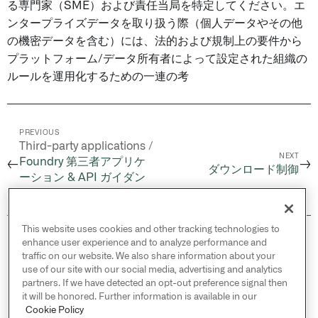
る専門家（SME）および責任当局を特定してください。エ
ンタープライズデータを取り扱う際（個人データやその他
の機密データを含む）には、法的および規制上の要件から
プラットフォーム/データ所有者によって設定された組織の
ルールを運用化するための一連の考
PREVIOUS
Third-party applications /
NEXT
Foundry 第三者アプリケ
←
→
ダウンロード制御
ーション & API ガイダン
ス
This website uses cookies and other tracking technologies to
© 2026 Palantir Technologies Inc. All rights
enhance user experience and to analyze performance and
reserved.
traffic on our website. We also share information about your
use of our site with our social media, advertising and analytics
Cookies Statement ↗
partners. If we have detected an opt-out preference signal then
Privacy Statement ↗
it will be honored. Further information is available in our
Terms of Use ↗
Cookie Policy