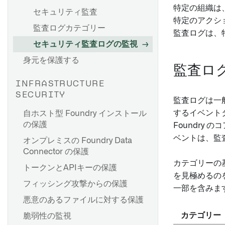
データセットの列にCipher操
特定の組織は、
セキュリティ監査
作を適用する
特定のアクシ
監査ログカテゴリー
Foundry アプリケーションで
監査ログは、
削除ポリシーの影響
個々の値を復号化する
セキュリティ監査ログの監視
データセットの削除ポリシー
関数での CipherText プロパテ
身元を保護する
を作成する
ィの更新
監査ロ
削除ポリシーの削除
Cipher の使用例
INFRASTRUCTURE
ポリシーの操作履歴を表示す
SECURITY
Marketplace 製品に Cipher
監査ログは一
る
リソースを追加する [ベータ]
するイベント
自ホスト型 Foundry インストール
ポリシーの上書きを作成する
の保護
Foundry 
視覚的なデータ隠蔽にCipher
FAQ
を使用する
ベントは、監
オンプレミスの Foundry Data
Connector の保護
カテゴリーの
トークンとAPIキーの保護
を見極めるの
フィッシング攻撃からの保護
一部を含みま
悪意のあるファイルに対する保護
カテゴリー
脆弱性の監視