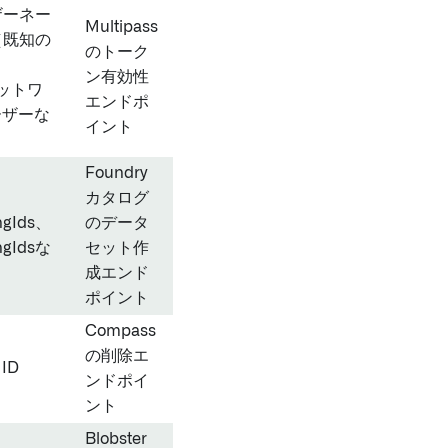
ザーネー
Multipass
（既知の
のトーク
ン有効性
ネットワ
エンドポ
ーザーな
イント
Foundry
カタログ
ingIds、
のデータ
ingIdsな
セット作
成エンド
ポイント
Compass
の削除エ
ID
ンドポイ
ント
Blobster