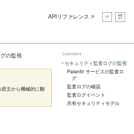
AB
APIリファレンス ↗
JP
XY
CONTENTS
ログの監視
セキュリティ監査ログの監視
Palantir サービスの監査ロ
グ
監査ログの確認
の原文から機械的に翻
監査ログイベント
共有セキュリティモデル