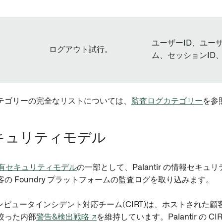
ユーザーID、ユー
ログアウト試行。
ム、セッションID
テゴリーの完全なリストについては、
監査ログカテゴリー
を参
キュリティモデル
有セキュリティモデル
の一部として、Palantir の情報セキ
の Foundry プラットフォームの監査ログを取り込みます。
r のコンピュータインシデント対応チーム(CIRT)は、ホストされ
絞った内部
警告&検出戦略 ↗
を維持しています。Palantir の 