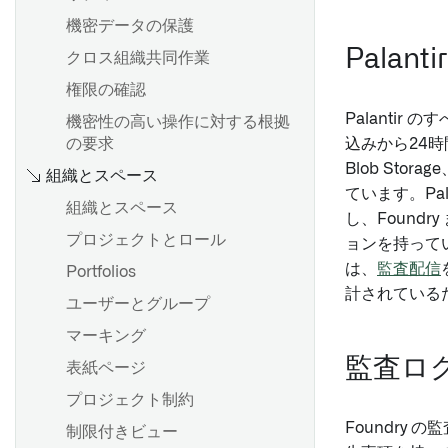
機密データの保護
Palan
クロス組織共同作業
権限の確認
Palanti
機密性の高い操作に対する根拠
の要求
込みから24時
Blob St
組織とスペース
ています。Pa
組織とスペース
し、Found
プロジェクトとロール
ョンを持って
は、
監査配信
Portfolios
計されている
ユーザーとグループ
マーキング
監査ロ
表紙ページ
プロジェクト制約
Foundry
制限付きビュー