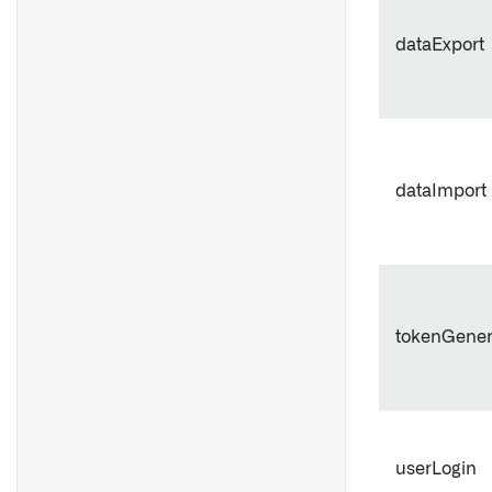
dataExport
dataImport
tokenGener
userLogin