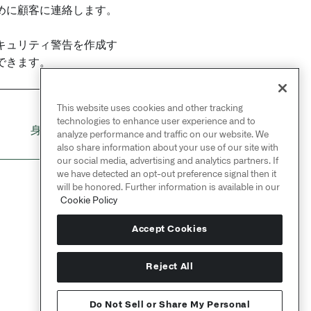
めに顧客に連絡します。
キュリティ警告を作成す
できます。
This website uses cookies and other tracking
NEXT
technologies to enhance user experience and to
→
身元を保護する
analyze performance and traffic on our website. We
also share information about your use of our site with
our social media, advertising and analytics partners. If
we have detected an opt-out preference signal then it
will be honored. Further information is available in our
Cookie Policy
Accept Cookies
Reject All
Do Not Sell or Share My Personal