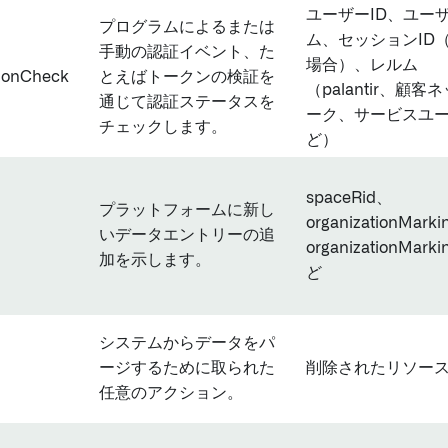
ユーザーID、ユー
プログラムによるまたは
ム、セッションID
手動の認証イベント、た
場合）、レルム
tionCheck
とえばトークンの検証を
（palantir、顧客
通じて認証ステータスを
ーク、サービスユ
チェックします。
ど）
spaceRid、
プラットフォームに新し
organizationMark
いデータエントリーの追
organizationMark
加を示します。
ど
システムからデータをパ
ージするために取られた
削除されたリソース
任意のアクション。