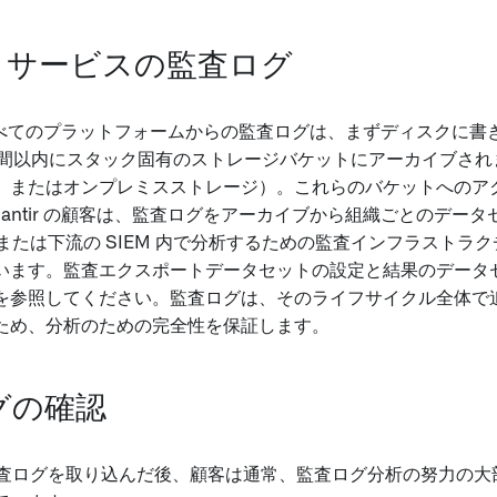
tir サービスの監査ログ
r のすべてのプラットフォームからの監査ログは、まずディスクに
間以内にスタック固有のストレージバケットにアーカイブされます（
orage、またはオンプレミスストレージ）。これらのバケットへの
lantir の顧客は、監査ログをアーカイブから組織ごとのデー
ry または下流の SIEM 内で分析するための監査インフラスト
います。監査エクスポートデータセットの設定と結果のデータ
を参照してください。監査ログは、そのライフサイクル全体で
ため、分析のための完全性を保証します。
グの確認
 の監査ログを取り込んだ後、顧客は通常、監査ログ分析の努力の