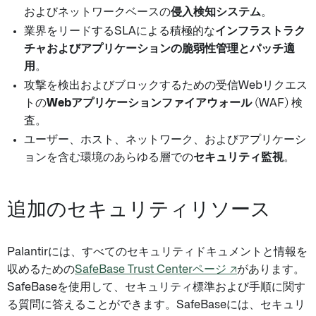
およびネットワークベースの
侵入検知システム
。
業界をリードするSLAによる積極的な
インフラストラク
チャおよびアプリケーションの脆弱性管理とパッチ適
用
。
攻撃を検出およびブロックするための受信Webリクエス
トの
Webアプリケーションファイアウォール
(WAF) 検
査。
ユーザー、ホスト、ネットワーク、およびアプリケーシ
ョンを含む環境のあらゆる層での
セキュリティ監視
。
追加のセキュリティリソース
Palantirには、すべてのセキュリティドキュメントと情報を
収めるための
SafeBase Trust Centerページ ↗
があります。
SafeBaseを使用して、セキュリティ標準および手順に関す
る質問に答えることができます。SafeBaseには、セキュリ