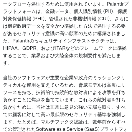
ークフローを処理するために使用されています。Palantirプ
ラットフォームは、金融データ、個人識別情報 (PII)、保護
対象保健情報 (PHI)、管理された非機密情報 (CUI)、さらに
は機密政府データを安全かつ準拠した方法で処理する必要
があるセキュリティ意識の高い顧客のために構築されまし
た。Palantirのセキュリティインフラストラクチャは、
HIPAA、GDPR、およびITARなどのフレームワークに準拠
することで、業界および大陸全体の規制要件を満たしま
す。
当社のソフトウェアが主要な企業や政府のミッションクリ
ティカルな運用を支えているため、脅威モデルは高度にリ
ソースを持ち、技術的で持続的な敵対者による攻撃を打ち
負かすことに焦点を当てています。これらの敵対者を打ち
負かすために、当社は非常に意見の強い立場を取り、すべ
ての顧客に対して高い最低限のセキュリティ基準を強制し
ます。たとえば、マルチファクタ認証は、数年前からすべ
ての管理されたSoftware as a Service (SaaS)プラットフォ