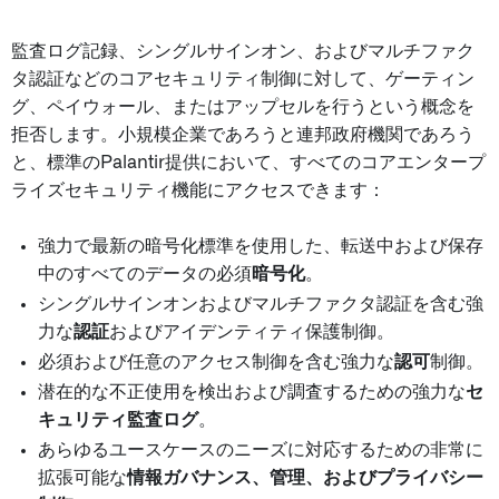
監査ログ記録、シングルサインオン、およびマルチファク
タ認証などのコアセキュリティ制御に対して、ゲーティン
グ、ペイウォール、またはアップセルを行うという概念を
拒否します。小規模企業であろうと連邦政府機関であろう
と、標準のPalantir提供において、すべてのコアエンタープ
ライズセキュリティ機能にアクセスできます：
強力で最新の暗号化標準を使用した、転送中および保存
中のすべてのデータの必須
暗号化
。
シングルサインオンおよびマルチファクタ認証を含む強
力な
認証
およびアイデンティティ保護制御。
必須および任意のアクセス制御を含む強力な
認可
制御。
潜在的な不正使用を検出および調査するための強力な
セ
キュリティ監査ログ
。
あらゆるユースケースのニーズに対応するための非常に
拡張可能な
情報ガバナンス、管理、およびプライバシー