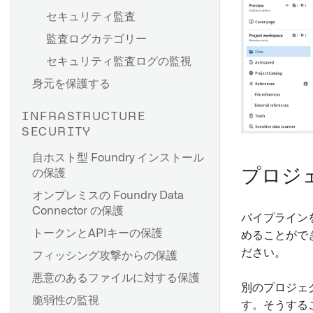
データセットの列にCipher操
セキュリティ監査
作を適用する
監査ログカテゴリー
Foundry アプリケーションで
削除ポリシーの影響
個々の値を復号化する
セキュリティ監査ログの監視
データセットの削除ポリシー
関数での CipherText プロパテ
身元を保護する
を作成する
ィの更新
削除ポリシーの削除
Cipher の使用例
INFRASTRUCTURE
ポリシーの操作履歴を表示す
SECURITY
Marketplace 製品に Cipher
る
リソースを追加する [ベータ]
自ホスト型 Foundry インストール
ポリシーの上書きを作成する
プロジ
の保護
視覚的なデータ隠蔽にCipher
FAQ
を使用する
オンプレミスの Foundry Data
Connector の保護
パイプライン
トークンとAPIキーの保護
めることがで
ださい。
フィッシング攻撃からの保護
悪意のあるファイルに対する保護
別のプロジェ
脆弱性の監視
す。そうする