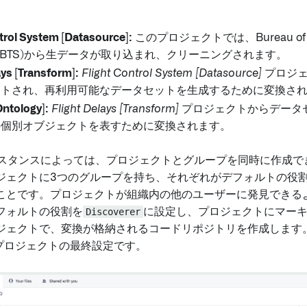
trol System [Datasource]:
このプロジェクトでは、Bureau of Tra
tics (BTS)から生データが取り込まれ、クリーニングされます。
ays [Transform]:
Flight Control System [Datasource]
プロジェ
ートされ、再利用可能なデータセットを生成するために変換さ
Ontology]:
Flight Delays [Transform]
プロジェクトからデータ
の個別オブジェクトを表すために変換されます。
y インスタンスによっては、プロジェクトとグループを同時に作成
ジェクトに3つのグループを持ち、それぞれがデフォルトの役
ことです。プロジェクトが組織内の他のユーザーに発見できる
フォルトの役割を
Discoverer
に設定し、プロジェクトにマー
ジェクトで、変換が格納されるコードリポジトリを作成します
プロジェクトの最終設定です。