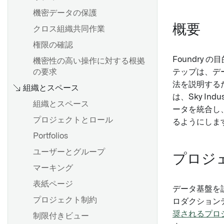
機密データの保護
概要
クロス組織共同作業
権限の確認
Foundr
機密性の高い操作に対する根拠
の要求
テップは、デ
法を説明するた
組織とスペース
は、Sky Indu
組織とスペース
ータを統合し、
プロジェクトとロール
るようにしま
Portfolios
ユーザーとグループ
プロジ
マーキング
表紙ページ
データ基盤を
プロジェクト制約
ロダクション
奨されるプロ
制限付きビュー