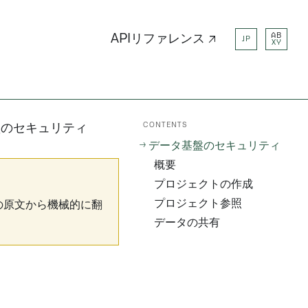
AB
APIリファレンス ↗
JP
XY
CONTENTS
盤のセキュリティ
データ基盤のセキュリティ
概要
プロジェクトの作成
プロジェクト参照
の原文から機械的に翻
データの共有