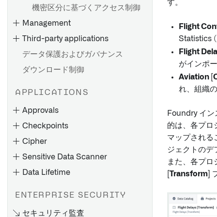
す。
機密区分に基づくアクセス制御
Management
Flight Con
Third-party applications
Statis
Flight Del
データ保護およびガバナンス
がインポ
ダウンロード制御
Aviation [
れ、組織
APPLICATIONS
Approvals
Foundr
的は、各プロ
Checkpoints
マップされる
Cipher
ジェクトのデ
Sensitive Data Scanner
また、各プロ
Data Lifetime
[Transform]
ENTERPRISE SECURITY
セキュリティ監査