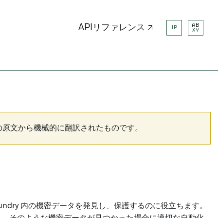
AB
APIリファレンス ↗
JP
XY
の原文から機械的に翻訳されたものです。
）は、組織が Foundry 内の機密データを発見し、保護するのに役立ちます。