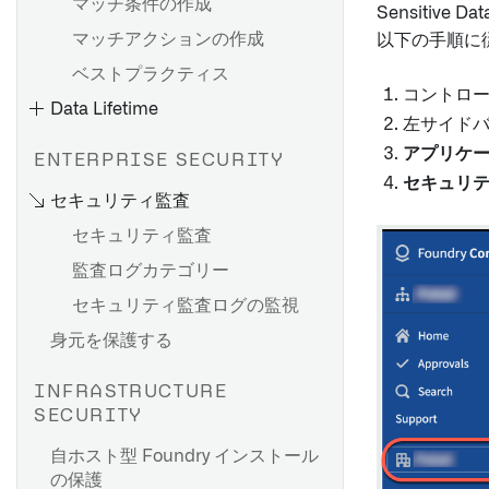
マッチ条件の作成
データセットの列にCipher操
Sensiti
作を適用する
マッチアクションの作成
以下の手順に
Foundry アプリケーションで
ベストプラクティス
個々の値を復号化する
コントロ
Data Lifetime
関数での CipherText プロパテ
左サイド
ィの更新
アプリケー
ENTERPRISE SECURITY
Cipher の使用例
セキュリ
セキュリティ監査
Marketplace 製品に Cipher
セキュリティ監査
リソースを追加する [ベータ]
監査ログカテゴリー
視覚的なデータ隠蔽にCipher
削除ポリシーの影響
を使用する
セキュリティ監査ログの監視
データセットの削除ポリシー
身元を保護する
を作成する
削除ポリシーの削除
INFRASTRUCTURE
ポリシーの操作履歴を表示す
SECURITY
る
自ホスト型 Foundry インストール
ポリシーの上書きを作成する
の保護