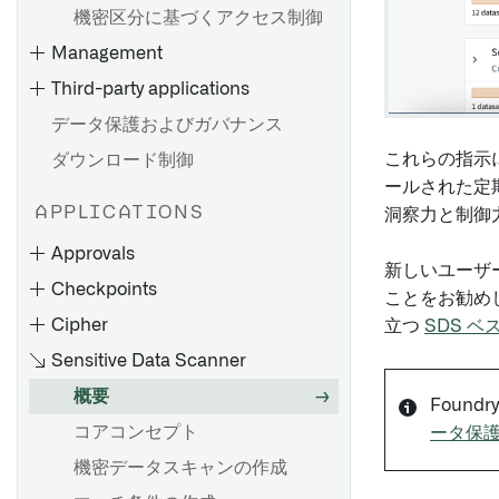
機密区分に基づくアクセス制御
Management
Third-party applications
データ保護およびガバナンス
これらの指示に
ダウンロード制御
ールされた定期的
APPLICATIONS
洞察力と制御
Approvals
新しいユーザーには
Checkpoints
ことをお勧め
Cipher
立つ
SDS 
Sensitive Data Scanner
概要
Foun
コアコンセプト
ータ保
機密データスキャンの作成