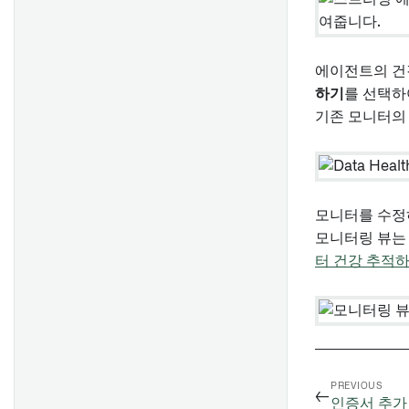
데이터셋 추가
변환 디버깅
Data Lineage 탐색하기
Spark 세부 사항 이해하기
점진적 동기화 생성
배치 입력 데이터 세트를 위한
프로젝트 참조 사용하기
아티팩트와 온톨로지 엔티티
컴퓨트 사용량 이해하기
고성능 유지
계산 모드
탐색하기
변경 사항의 영향 분석
Spark 프로파일 적용하기
에이전트의 건
그래프 저장 및 공유
하기
를 선택하
스트리밍 파이프라인: 개요
변환과 파이프라인
개요
노드 색상
기존 모니터의 
전체보기
비교: 스트리밍 대 배치
프로젝트 구조
데이터 변환
그래프 요소 출처
프로젝션 설정하기
성능 고려 사항
비구조화된 파일 읽기 및 쓰기
데이터 결합
고급 상세정보
Foundry Streaming을 이용한
단위 테스트
데이터 유니온
컴퓨트 사용량
모니터를 수정
미리보기 및 로직
디버깅
지리공간 변환 생성
모니터링 뷰는
스트리밍 키
빌드 타임라인 보기
Pipeline Builder에서 고유 ID
터 건강 추적
생성하기
만료된 데이터셋 이해하기
전체보기
개요
스트리밍 Pipeline Builder 파
주어진 열이 있는 데이터셋 찾
점진적 변환 참조
이프라인에서 조인 사용하기
아티팩트 저장소
기
일정 생성
예시
Pipeline Builder에서 LLM 노
탐색
데이터셋 빌드
일정 보기 및 수정하기
트랜잭션 중단
드 사용하기
아티팩트 저장소 생성
일정 관리하기
일정 찾기 및 관리하기
PREVIOUS
←
스냅샷에서 역사적 데이터셋
인증서 추가