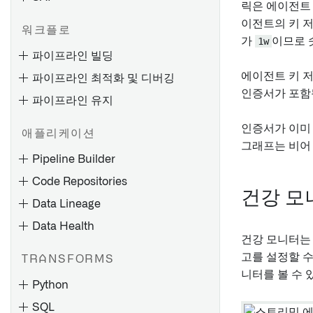
릭은 에이전트 
이전트의 키 저
워크플로
가
1w
이므로
파이프라인 빌딩
에이전트 키 
파이프라인 최적화 및 디버깅
인증서가 포함
파이프라인 유지
HyperAuto V1 전체보기
인증서가 이미
애플리케이션
작업 실패 디버깅
그래프는 비어 
HyperAuto V1 시작하기
Pipeline Builder
실패하는 파이프라인 디버그하
소스 탐색
Code Repositories
기
SDDI 조종실
건강 모
Data Lineage
Pipeline Builder로 점진적 파
실패하는 스트림 디버그하기
설정 참조
이프라인 생성
Data Health
메모리 부족 (OOM) 오류 해결
HyperAuto V1 FAQ
건강 모니터는 
Pipeline Builder로 스트리밍
일정 문제 해결하기
고를 설정할 수
파이프라인 생성하기
TRANSFORMS
니터를 볼 수 
Python
개요
변환 미리보기
스파크 개념
전체보기
SQL