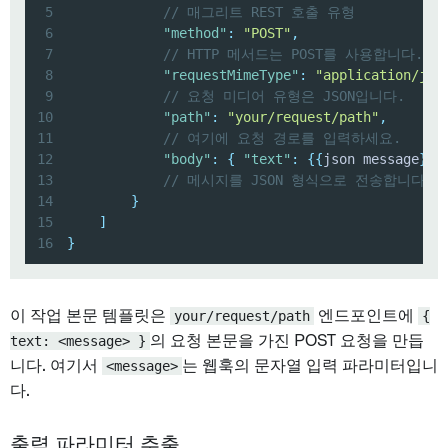
5
// 매그리트 REST 호출 유형
6
"method"
:
"POST"
,
7
// HTTP 메서드는 POST를 사용합니다.
8
"requestMimeType"
:
"application/jso
9
// 요청 미디어 유형은 JSON입니다.
10
"path"
:
"your/request/path"
,
11
// 여기에 요청 경로를 입력하세요.
12
"body"
:
{
"text"
:
{
{
json message
}
}
13
// 메시지를 JSON 형식으로 전송합니다.
14
}
15
]
16
}
이 작업 본문 템플릿은
your/request/path
엔드포인트에
{
text: <message> }
의 요청 본문을 가진 POST 요청을 만듭
니다. 여기서
<message>
는 웹훅의 문자열 입력 파라미터입니
다.
출력 파라미터 추출