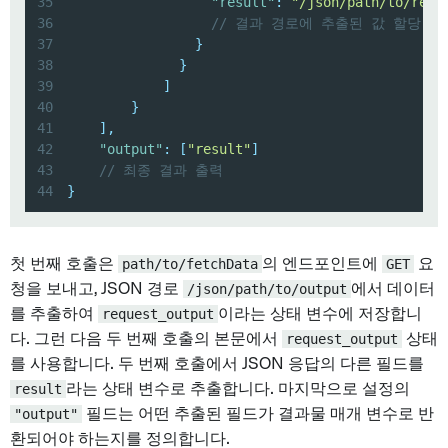
35
"result"
:
"/json/path/to/resu
36
// 결과 경로에 추출된 값 할당
37
}
38
}
39
]
40
}
41
]
,
42
"output"
:
[
"result"
]
43
// 최종 결과 출력
44
}
첫 번째 호출은
path/to/fetchData
의 엔드포인트에
GET
요
청을 보내고, JSON 경로
/json/path/to/output
에서 데이터
를 추출하여
request_output
이라는 상태 변수에 저장합니
다. 그런 다음 두 번째 호출의 본문에서
request_output
상태
를 사용합니다. 두 번째 호출에서 JSON 응답의 다른 필드를
result
라는 상태 변수로 추출합니다. 마지막으로 설정의
"output"
필드는 어떤 추출된 필드가 결과물 매개 변수로 반
환되어야 하는지를 정의합니다.