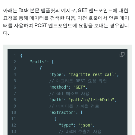
아래는 Task 본문 템플릿의 예시로, GET 엔드포인트에 대한
요청을 통해 데이터를 검색한 다음, 이전 호출에서 얻은 데이
터를 사용하여 POST 엔드포인트에 요청을 보내는 경우입니
다.
1
{
2
"calls"
:
[
3
{
4
"type"
:
"magritte-rest-call"
,
5
// 매그리트 REST 요청 유형
6
"method"
:
"GET"
,
7
// GET 메소드 사용
8
"path"
:
"path/to/fetchData"
,
9
// 데이터를 가져올 경로
10
"extractor"
:
[
11
{
12
"type"
:
"json"
,
13
// JSON 추출기 사용