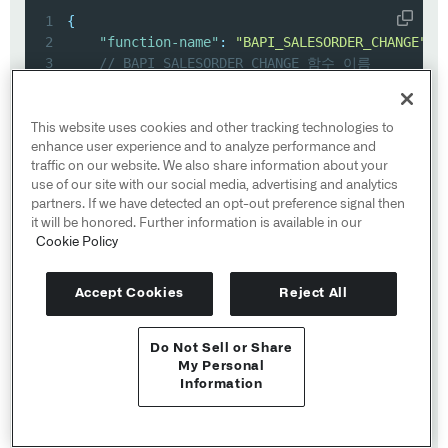
1
{
2
"function-name"
:
"BAPI_SALESORDER_CHANGE"
,
3
// BAPI_SALESORDER_CHANGE 함수 이름
4
"inputs"
:
{
5
"SALESDOCUMENT"
:
{
{
json sales-doc-id
}
}
,
6
// 판매 문서 ID
This website uses cookies and other tracking technologies to
7
"ORDER_HEADER_IN"
:
{
enhance user experience and to analyze performance and
traffic on our website. We also share information about your
8
"PURCH_DATE"
:
{
{
json purchase-date
use of our site with our social media, advertising and analytics
9
// 구매 날짜
partners. If we have detected an opt-out preference signal then
10
}
,
it will be honored. Further information is available in our
11
"ORDER_HEADER_INX"
:
{
Cookie Policy
12
"UPDATEFLAG"
:
"U"
,
13
// 업데이트 플래그
14
"PURCH_DATE"
:
"X"
Accept Cookies
Reject All
15
// 구매 날짜 플래그
16
}
Do Not Sell or Share
17
}
,
API 참조 ↗
My Personal
18
"output"
:
"RETURN"
,
Information
19
// 출력: 반환
Send feedback
20
"remote"
:
{
21
"context"
: