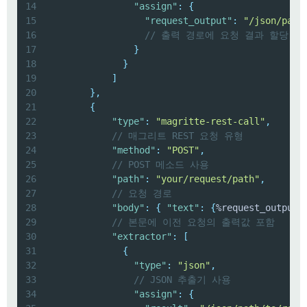
14
"assign"
:
{
15
"request_output"
:
"/json/path
16
// 출력 경로에 요청 결과 할당
17
}
18
}
19
]
20
}
,
21
{
22
"type"
:
"magritte-rest-call"
,
23
// 매그리트 REST 요청 유형
24
"method"
:
"POST"
,
25
// POST 메소드 사용
26
"path"
:
"your/request/path"
,
27
// 요청 경로
28
"body"
:
{
"text"
:
{
%request_output%
29
// 본문에 이전 요청의 출력값 포함
30
"extractor"
:
[
31
{
32
"type"
:
"json"
,
33
// JSON 추출기 사용
34
"assign"
:
{