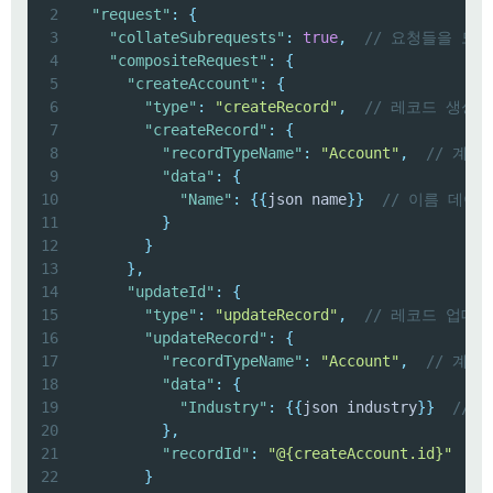
2
"request"
:
{
3
"collateSubrequests"
:
true
,
// 요청들을 모아
4
"compositeRequest"
:
{
5
"createAccount"
:
{
6
"type"
:
"createRecord"
,
// 레코드 생성
7
"createRecord"
:
{
8
"recordTypeName"
:
"Account"
,
// 계정
9
"data"
:
{
10
"Name"
:
{
{
json name
}
}
// 이름 데이
11
}
12
}
13
}
,
14
"updateId"
:
{
15
"type"
:
"updateRecord"
,
// 레코드 업데
16
"updateRecord"
:
{
17
"recordTypeName"
:
"Account"
,
// 계정
18
"data"
:
{
19
"Industry"
:
{
{
json industry
}
}
// 
20
}
,
21
"recordId"
:
"@{createAccount.id}"
/
22
}