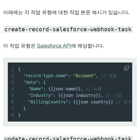
아래에는 각 작업 유형에 대한 작업 본문 예시가 있습니다.
create-record-salesforce-webhook-task
이 작업 유형은
Salesforce API
에 해당합니다.
1
{
2
"record-type-name"
:
"Account"
,
// 계정
3
"data"
:
{
4
"Name"
:
{
{
json name
}
}
,
// 이름
5
"Industry"
:
{
{
json industry
}
}
,
// 산업
6
"BillingCountry"
:
{
{
json country
}
}
// 청구 국
7
}
8
}
update-record-salesforce-webhook-task