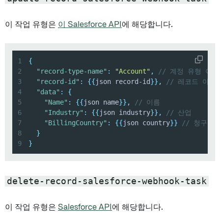
이 작업 유형은
이 Salesforce API
에 해당합니다.
1
{
2
"record-type-name"
:
"Account"
,
// 계정 유형 이름
3
"record-id"
:
{
{
json record-id
}
}
,
// 레코드 아이
4
"data"
:
{
5
"Name"
:
{
{
json name
}
}
,
// 이름
6
"Industry"
:
{
{
json industry
}
}
,
// 산업
7
"BillingCountry"
:
{
{
json country
}
}
// 청구 국
8
}
9
}
delete-record-salesforce-webhook-task
이 작업 유형은
Salesforce API
에 해당합니다.