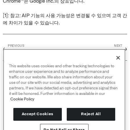
Chrome™은 Google Inc.의 상표입니다.
[1]: 참고: AIP 기능의 사용 가능성은 변경될 수 있으며 고객 간
에 차이가 있을 수 있습니다.
PREVIOUS
NEXT
←
→
지원 개요
HTTP 오류 코드 이해하기
This website uses cookies and other tracking technologies to
© 2026 Palantir Technologies Inc. All rights
enhance user experience and to analyze performance and
reserved.
traffic on our website. We also share information about your
use of our site with our social media, advertising and analytics
Cookies Statement ↗
partners. If we have detected an opt-out preference signal then
Privacy Statement ↗
it will be honored. Further information is available in our
Terms of Use ↗
Cookie Policy
Do Not Sell or Share My Personal Information
Accept Cookies
Reject All