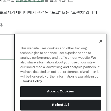
 알아보려면
온톨로지의 모델
을 참조하십시오.
로지의 데이터에서 생성된 "포크" 또는 "브랜치"입니다.
.
NEXT
→
This website uses cookies and other tracking
시작하기
technologies to enhance user experience and to
analyze performance and traffic on our website. We
also share information about your use of our site with
our social media, advertising and analytics partners. If
we have detected an opt-out preference signal then it
will be honored. Further information is available in our
Cookie Policy
Accept Cookies
Reject All