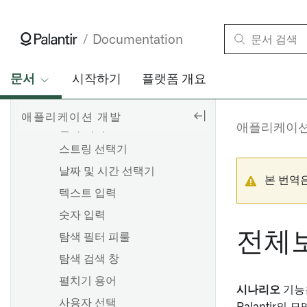
편집 이력
연결된 Compass 자원
Documentation
액션 로그 타임라인
문서
시작하기
플랫폼 개요
필터 되는 위젯
필터링 위젯
애플리케이션 개발
필터 목록
애플리케이션
스트링 선택기
날짜 및 시간 선택기
본 번역
텍스트 입력
숫자 입력
전체
탐색 필터 피룰
탐색 검색 창
펼치기 용어
시나리오
기능
사용자 선택