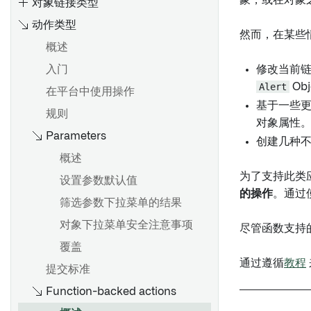
象，或在对象
对象链接类型
动作类型
然而，在某些
概述
入门
概览
修改当前
Alert
Obj
在平台中使用操作
创建 Object 类型
基于一些
规则
编辑Object类型
对象属性
Parameters
Ontology 占用量
通过类型映射启用 Gotham 集
创建几种
成
计算使用：Ontology 索引
概述
元数据参考
为了支持此类
使用Ontology查询计算使用情
设置参数默认值
的操作
。通过
况
筛选参数下拉菜单的结果
概览
对象下拉菜单安全注意事项
尽管函数支持
编辑Object类型属性
覆盖
支持的值格式化
通过遵循
教程
提交标准
添加条件格式化
Function-backed actions
元数据参考