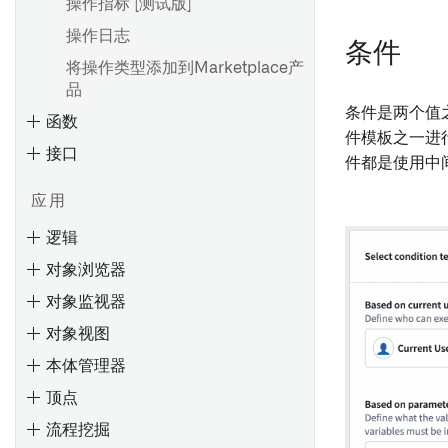
操作指标 [测试版]
操作日志
条件
概述
将操作类型添加到Marketplace产
品
创建值类型
条件是两个值
函数
使用值类型
件模板之一进
接口
值类型版本
件都是使用中
值类型权限
应用
值类型约束
逻辑
对象浏览器
概述
输入和输出类型
对象监视器
创建结构属性类型
装饰器
对象视图
编辑结构属性类型
处理未定义值
本体管理器
自动映射结构属性
调试函数
顶点
搜索Objects
结构属性和共享属性类型
添加 npm 依赖项
流程挖掘
评估
搜索语法
监控