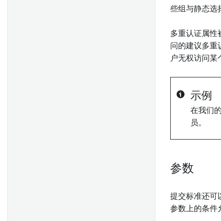
概述
配置事件
定制 Foundry Rules
直方图
些组与静态选
入门
探索相关事件
启用非必填功能
操作
多重认证属性
Object标识符
探索相关时间序列
添加自定义属性
问的建议多重
创建自定义聚合
使用时间选择
编辑规则的权限
地图中的时间和时间数据
户无权访问某
导入Object和链接类型
配置阈值
允许和默认输出值
时间选择
API: Object和链接
查看和筛选时间轴上的事件
自定义您的 Foundry Rules 流
时间轴
示例
水线
API：对象集
事件
在我们
API: 附件
概览
时间序列
员。
时间序列规则
API：媒体
入门指南
部署时间序列 Foundry 规则
场景选项
概述
概述
配置链式模型
点几何图形
参数
使用Palantir提供的模型创建语
多边形和线几何图形
旧版 Foundry 规则设置
义搜索工作流
在控制面板中配置Vertex设置
轨迹几何
提交标准还可
(Taurus)
使用自定义模型创建语义搜索
参数上的条件
配置链接合并
显示高规模对象数据
迁移到 Foundry Rules
工作流