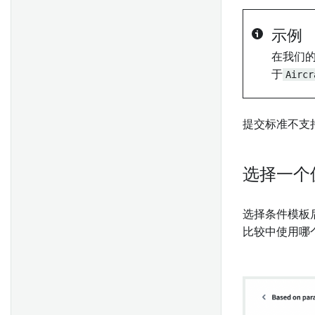
配置 Workshop 应用程序
分块
Ontology Object
配置变换管道
示例
PDF处理
地图搜索周围函数
配置规则操作
在我们
于
Aircr
Ontology 操作
配置时间序列
概述
地图图层编辑器
升级以使用规则操作
为新Objects生成唯一ID
提交标准不支
抛出用户界面错误
地图模板
API: Ontology编辑
在 Workshop 模块中嵌入地图
选择一个
模板
查询
选择条件模板
设置
比较中使用哪
控制面板
创建模型函数
入门指南