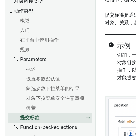
权限中，确保O
对象链接类型
动作类型
提交标准是通
概述
对象、关系，
入门
概览
在平台中使用操作
创建 Object 类型
示例
规则
编辑Object类型
例如，
Parameters
Ontology 占用量
通过类型映射启用 Gotham 集
对象链
成
计算使用：Ontology 索引
概述
操作，
元数据参考
才能提
使用Ontology查询计算使用情
设置参数默认值
况
筛选参数下拉菜单的结果
概览
对象下拉菜单安全注意事项
编辑Object类型属性
覆盖
支持的值格式化
提交标准
添加条件格式化
Function-backed actions
元数据参考