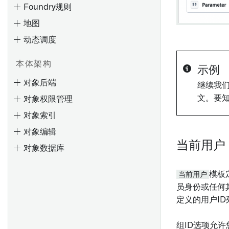
Foundry规则
入门
输入
概述
类型类
起始步骤
地图
创建评估套件
筛选结果
条件
配置标签页
渲染提示
类型参考
动态调度
评估指标仪表盘
使用图表进行探索
评估
配置 Workshop 标签页
探索现有图表
状态
对象上的函数
查看结果
活动
配置微件（旧版）
保存对Ontology的更改
探索Object关系
概述
从Python函数进行API调用
本体架构
示例
通过旋转探索关联对象
通知
配置应用程序侧边栏
审查和恢复更改
Object和边显示选项
Object模型
Ontology 更改
对象后端
继续我
比较对象集
操作
配置配置文件
保存、共享和协作
Workshop 应用
在Pipeline Builder中使用
文。要
对象权限管理
保存探索
管理Object视图版本
创建图模板
规则逻辑
地图界面概述
Python函数
对象索引
保存列表
从其他应用生成图表
Foundry Rules 工作流配置
创建、保存和导出地图
在Workshop中使用Python函
对象编辑
数
应用操作
属性和链接
使用函数生成图表
将数据添加到地图
当前用户
对象数据库
高级用法
可视化
使用函数派生属性
部署 Foundry Rules
图层管理
筛选
在Workshop模块中嵌入图形
部署工作流
导航
当前用户
模板
设计
只读模式
配置工作流
选择
员身份或任何其
定义的用户I
应用程序和文件
编写并运行规则
注释
日程安排日历微件
概述
形状
微件配置
组ID选项允