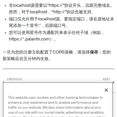
非localhost源需要以“https://”协议开头，后跟完整域名。
然而，对于localhost，“http://”协议也被支持。
端口仅允许用于localhost源。要指定端口，请在源地址末
尾添加一个冒号':'，后跟端口号。
您可以使用星号作为通配符来表示任何子域（例如，
https://*.palantir.com）。
一旦为您的注册主机配置了CORS策略，请选择
保存
；您的
新策略应在五分钟内生效。
PREVIOUS
NEXT
←
→
配置代码工作簿配置文件
内部数据集导出
This website uses cookies and other tracking technologies to
© 2026 Palantir Technologies Inc. All rights
enhance user experience and to analyze performance and
reserved.
traffic on our website. We also share information about your
use of our site with our social media, advertising and analytics
Cookies Statement ↗