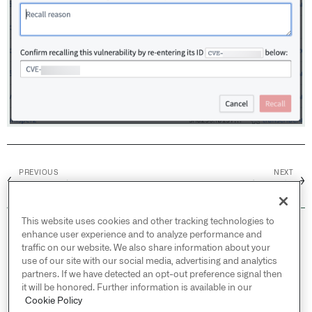
PREVIOUS
NEXT
←
→
配置网络入口
容器限制
This website uses cookies and other tracking technologies to
© 2026 Palantir Technologies Inc. All rights
enhance user experience and to analyze performance and
reserved.
traffic on our website. We also share information about your
use of our site with our social media, advertising and analytics
Cookies Statement ↗
partners. If we have detected an opt-out preference signal then
Privacy Statement ↗
it will be honored. Further information is available in our
Cookie Policy
Terms of Use ↗