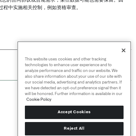
根据您的合同协议或合规需求，某些数据可能也需要保留。因
整个过程中实施相关控制，例如资格审查。
This website uses cookies and other tracking
NEXT
→
technologies to enhance user experience and to
启用 AIP 功能
analyze performance and traffic on our website. We
also share information about your use of our site with
our social media, advertising and analytics partners. If
we have detected an opt-out preference signal then it
will be honored. Further information is available in our
Cookie Policy
Accept Cookies
Reject All