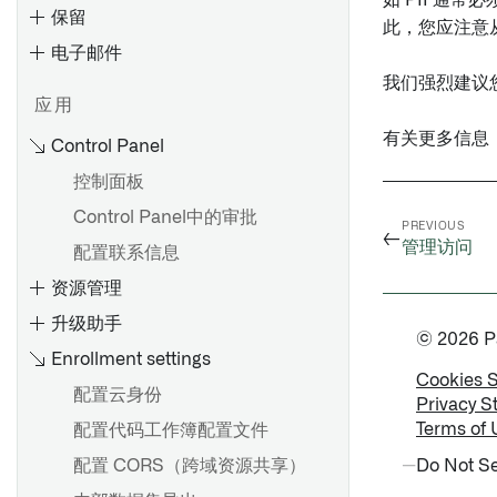
如 PII 
保留
此，您应注意从
电子邮件
我们强烈建议
入门
应用
为 Azure AD 配置 SAML 2.0
有关更多信息
Control Panel
集成
控制面板
为 Okta 配置 SAML 2.0 集成
Control Panel中的审批
为其他身份提供者配置SAML
PREVIOUS
←
2.0集成
管理访问
配置联系信息
在控制面板中更新 SAML 提供
资源管理
程序
升级助手
© 2026 Pal
Enrollment settings
起始
Cookies 
配置云身份
Privacy S
Terms of 
配置代码工作簿配置文件
配置 CORS（跨域资源共享）
Do Not Se