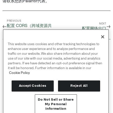
请联系您的Palantir代表。
PREVIOUS
NEXT
配置 CORS（跨域资源共
←
→
配置网络出口
享）
This website uses cookies and other tracking technologies to
© 2026 Palantir Technologies Inc. All rights
enhance user experience and to analyze performance and
reserved.
traffic on our website. We also share information about your
use of our site with our social media, advertising and analytics
Cookies Statement ↗
partners. If we have detected an opt-out preference signal then
Privacy Statement ↗
it will be honored. Further information is available in our
Terms of Use ↗
Cookie Policy
Do Not Sell or Share My Personal Information
Accept Cookies
Reject All
Do Not Sell or Share
API 参考 ↗
My Personal
Information