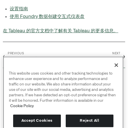
设置指南
使用 Foundry 数据创建交互式仪表盘
在 Tableau 的官方文档中了解有关 Tableau 的更多信息。
PREVIOUS
NEXT
←
→
Power BI® /
常见问题
设置
This website uses cookies and other tracking technologies to
© 2026 Palantir Technologies Inc. All rights
enhance user experience and to analyze performance and
reserved.
traffic on our website. We also share information about your
use of our site with our social media, advertising and analytics
Cookies Statement ↗
partners. If we have detected an opt-out preference signal then
Privacy Statement ↗
it will be honored. Further information is available in our
Terms of Use ↗
Cookie Policy
Do Not Sell or Share My Personal Information
Accept Cookies
Reject All