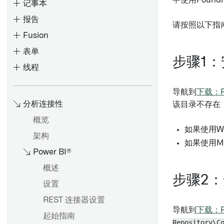
中使用Found
记事本
报告
请按照以下指
Fusion
创建路径
表单
参数化您的分析
概述
步骤1：
线程
切换到聚合数据
数据模型
将旧版 Foundry 报告转换为
Contour 或 Notepad
分享和协作分析
使用分析工具栏
概述
概述
导航到
下载：F
添加或更改报告标题
分享结果
使用画布模式
语言
查找和使用数据
验证器
分析连接性
该目录不存在
嵌入微件
添加内容
使用图形模式
输入和输出
创建和使用表格区域
变换
概览
锁定微件数据
从其他Foundry应用程序添加
如果使用Wi
概述
配置设置
控制台
创建模板
多重性
架构
内容
版本历史
如果使用M
添加面板
保存和分享分析
全局代码
格式化单元格
权限
Power BI®
重新排序微件
文档大纲
筛选数据
复制节点
下拉菜单、已锁定单元格和链
概述
更改宽度和高度
以PDF格式导出
接
步骤2：
合并数据集
概述
移动到生产环境
创建表单
设置
显示和隐藏内容
自定义函数
数据更新和编辑历史
验证结果
创建和配置图表
表单
REST 连接器设置
自动更新数据
演示视图
导航到
下载：F
面板描述
参数化分析
概述
简单字段
起始指南
复制报告
Notepad模板
Repository\C