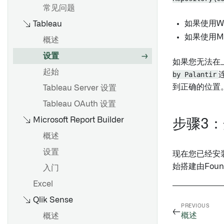
地图面板
批量变换数据与变换表
可视化数据
数据支持字段
常见问题
创建模板
概述
使用公式
展示可视化
自动填充字段
如果使用Wi
Tableau
概述
添加模板输入
验证结果
概述
卡片索引
访问非结构化文件
附件字段
如果使用M
概述
添加参数
将输入连接到微件
布尔逻辑
起始
变换表变换索引
Spark
代码编辑器
设置
更改参数
如果您无法在
发布模板
执行操作
公式语法
变换常见问题解答
生成主键
起始
显示建议值
by Palantir
可视化时间序列
以数据集保存
Vega 图
到正确的位置
Tableau Server 设置
合并多个参数
显示链接到 Objects 的文档
函数库
更改输入数据集版本
概述
接收通知
Tableau OAuth 设置
使用参数作为微件标题前缀
嵌入文档
项目引用
概述
起始
将表单分享给其他用户
Microsoft Report Builder
步骤3
从模板生成并导出文档
从Fusion同步数据到数据集
以Pipeline Builder格式导出
导入或导出对象集
多节点模板
审阅和编辑响应
概述
与他人分享报告
Contour逻辑
导出现有的Notepad文档
将表重新同步到数据集
筛选对象集
建议模板
与其他 Foundry 应用集成
设置
在报告中协作
现在您已经安装
导入XLS文档
导入关联对象
常见问题解答
始搭建由Fou
入门
以PDF或PowerPoint格式导出
概述
锚链接
索引数据集
钻取对象集
概述
Excel
将报告文本复制为Markdown
使用表达式面板
资源链接
查找数据集
使用图表选择深入分析对象
Code Workbook 配置文件
格式
Qlik Sense
语法和支持的函数
当前日期
项目范围
PREVIOUS
←
查看已解析的环境
以CSV格式导出面板数据
概述
概述
数组函数
用户提及