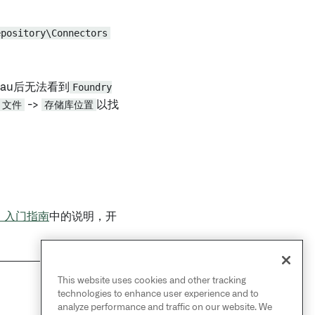
epository\Connectors
eau后无法看到
Foundry
文件
->
存储库位置
以找
au：入门指南
中的说明，开
This website uses cookies and other tracking
NEXT
technologies to enhance user experience and to
→
起始
analyze performance and traffic on our website. We