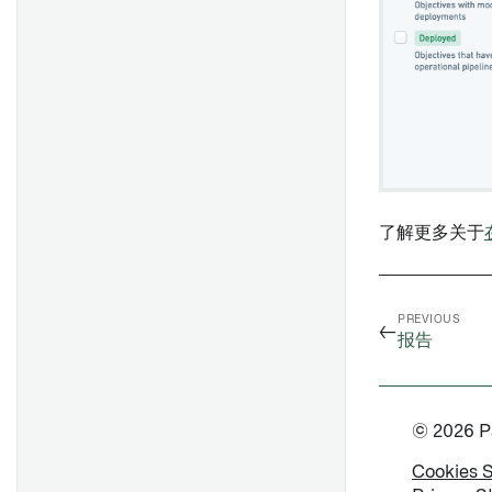
使用图形模式
输入和输出
创建和使用表格区域
变换
锁定微件数据
从其他Foundry应用程序添加
概述
配置设置
控制台
创建模板
多重性
内容
版本历史
添加面板
保存和分享分析
全局代码
格式化单元格
权限
重新排序微件
文档大纲
筛选数据
复制节点
下拉菜单、已锁定单元格和链
概述
更改宽度和高度
以PDF格式导出
接
合并数据集
概述
移动到生产环境
创建表单
设置
显示和隐藏内容
自定义函数
数据更新和编辑历史
验证结果
创建和配置图表
表单
REST 连接器设置
自动更新数据
演示视图
面板描述
参数化分析
概述
简单字段
起始指南
复制报告
了解更多关于
Notepad模板
地图面板
批量变换数据与变换表
可视化数据
数据支持字段
常见问题
创建模板
概述
使用公式
展示可视化
自动填充字段
概述
添加模板输入
验证结果
概述
卡片索引
访问非结构化文件
附件字段
PREVIOUS
←
概述
添加参数
报告
将输入连接到微件
布尔逻辑
起始
变换表变换索引
Spark
代码编辑器
设置
更改参数
发布模板
执行操作
公式语法
变换常见问题解答
生成主键
起始
显示建议值
可视化时间序列
以数据集保存
Vega 图
© 2026 Pal
Tableau Server 设置
合并多个参数
显示链接到 Objects 的文档
函数库
更改输入数据集版本
概述
接收通知
Tableau OAuth 设置
Cookies 
使用参数作为微件标题前缀
嵌入文档