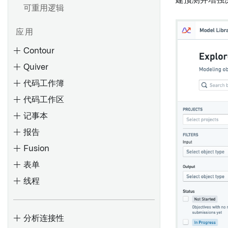
建预测并增强
可重用逻辑
应用
Contour
Quiver
代码工作簿
代码工作区
记事本
报告
Fusion
创建路径
表单
参数化您的分析
概述
线程
切换到聚合数据
数据模型
将旧版 Foundry 报告转换为
Contour 或 Notepad
分享和协作分析
使用分析工具栏
概述
概述
添加或更改报告标题
分享结果
使用画布模式
语言
查找和使用数据
验证器
分析连接性
嵌入微件
添加内容