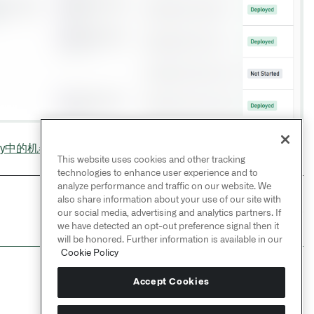
dry中的机器学习和建模
的信息。
This website uses cookies and other tracking
technologies to enhance user experience and to
analyze performance and traffic on our website. We
also share information about your use of our site with
NEXT
→
our social media, advertising and analytics partners. If
数据集和对象集
we have detected an opt-out preference signal then it
will be honored. Further information is available in our
Cookie Policy
Accept Cookies