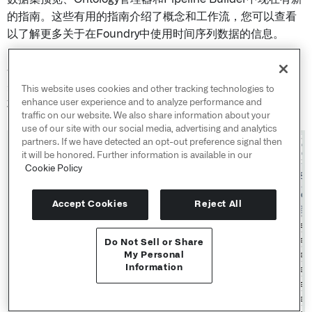
的指南。这些有用的指南介绍了概念和工作流，您可以查看
以了解更多关于在Foundry中使用时间序列数据的信息。
在数据集预览中，您可以选择从流或批数据集中分析数据，
并打开一个指南，了解时间序列工作流的关键概念和设置要
This website uses cookies and other tracking technologies to
enhance user experience and to analyze performance and
求。
traffic on our website. We also share information about your
use of our site with our social media, advertising and analytics
partners. If we have detected an opt-out preference signal then
it will be honored. Further information is available in our
Cookie Policy
Accept Cookies
Reject All
Do Not Sell or Share
API 参考 ↗
My Personal
Information
Send feedback