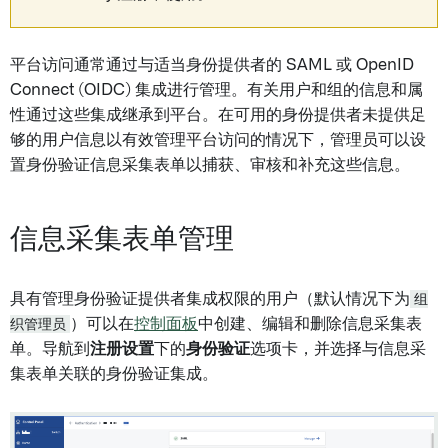
平台访问通常通过与适当身份提供者的 SAML 或 OpenID
Connect (OIDC) 集成进行管理。有关用户和组的信息和属
性通过这些集成继承到平台。在可用的身份提供者未提供足
够的用户信息以有效管理平台访问的情况下，管理员可以设
置身份验证信息采集表单以捕获、审核和补充这些信息。
信息采集表单管理
具有管理身份验证提供者集成权限的用户（默认情况下为
组
织管理员
）可以在
控制面板
中创建、编辑和删除信息采集表
单。导航到
注册设置
下的
身份验证
选项卡，并选择与信息采
集表单关联的身份验证集成。