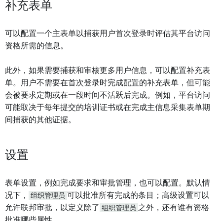
补充表单
可以配置一个主表单以捕获用户首次登录时评估其平台访问
资格所需的信息。
此外，如果需要捕获和审核更多用户信息，可以配置补充表
单。用户不需要在首次登录时完成配置的补充表单，但可能
会被要求定期或在一段时间不活跃后完成。例如，平台访问
可能取决于每年提交的培训证书或在完成主信息采集表单期
间捕获的其他证据。
设置
表单设置，例如完成要求和审批管理，也可以配置。默认情
况下，
组织管理员
可以批准所有完成的条目；高级设置可以
允许联邦审批，以定义除了
组织管理员
之外，还有谁有资格
批准哪些属性。