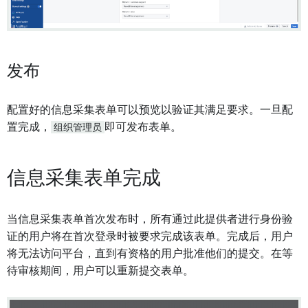
发布
配置好的信息采集表单可以预览以验证其满足要求。一旦配
置完成，
组织管理员
即可发布表单。
信息采集表单完成
当信息采集表单首次发布时，所有通过此提供者进行身份验
证的用户将在首次登录时被要求完成该表单。完成后，用户
将无法访问平台，直到有资格的用户批准他们的提交。在等
待审核期间，用户可以重新提交表单。