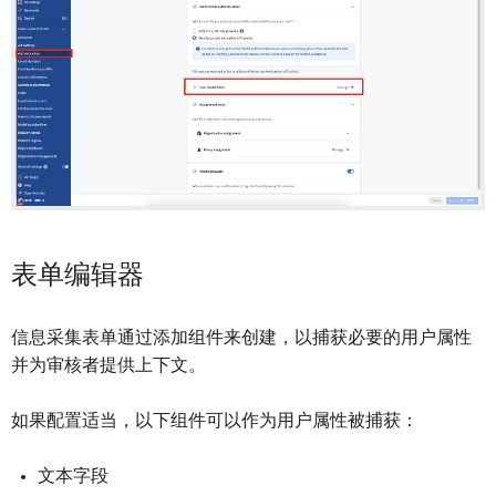
表单编辑器
信息采集表单通过添加组件来创建，以捕获必要的用户属性
并为审核者提供上下文。
如果配置适当，以下组件可以作为用户属性被捕获：
文本字段