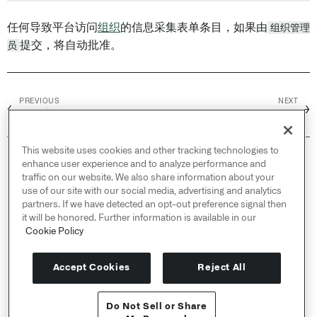
任何导致平台访问
组织
的信息采集表单条目，如果由
组织管理
员
提交，将自动批准。
PREVIOUS
NEXT
←
→
多因素认证
组织指派
This website uses cookies and other tracking technologies to
© 2026 Palantir Technologies Inc. All rights
enhance user experience and to analyze performance and
reserved.
traffic on our website. We also share information about your
use of our site with our social media, advertising and analytics
Cookies Statement ↗
partners. If we have detected an opt-out preference signal then
Privacy Statement ↗
it will be honored. Further information is available in our
Terms of Use ↗
Cookie Policy
Do Not Sell or Share My Personal Information
Accept Cookies
Reject All
Do Not Sell or Share