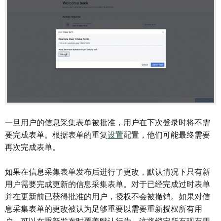
一旦用户的信息采集表单被批准，用户在下次登录时将不需
要完成表单。根据表单的重复
设置
配置，他们可能最终需要
再次完成表单。
如果在信息采集表单发布后进行了更改，默认情况下只有新
用户需要完成更新的信息采集表单。对于已经完成过时表单
并在更新前已获得批准的用户，授权不会被撤销。如果对信
息采集表单的更改被认为足够重要以需要重新授权所有用