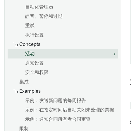
读取和写入数据系统
自动化管理员
概述
创建或检索对象集
静音、暂停和过期
Workshop: 嵌入式模块微件
检索单个Object
重试
循环设计
在 Slate 中使用 Ontology SDK (OSDK)
执行设置
在 Slate 中使用 Foundry 函数
Concepts
为公共应用程序上传数据
活动
数据输出至 Phonograph
通知设置
安全和权限
概述
集成
查看应用程序依赖关系
Examples
理解依赖关系
示例：发送新问题的每周报告
定义和运行 Slate 函数
示例：在指定时间后自动关闭未处理的票据
在行和列模式之间转换
示例：通知合同所有者合同审查
在变量中存储值
限制