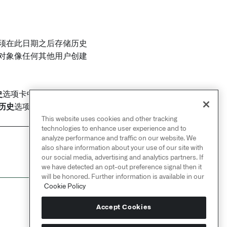
须在此日期之后存储历史
对象像任何其他用户创建
史
选项卡中移除。您可以
历史
选项卡。
This website uses cookies and other tracking
technologies to enhance user experience and to
analyze performance and traffic on our website. We
also share information about your use of our site with
NEXT
→
通知设置
our social media, advertising and analytics partners. If
we have detected an opt-out preference signal then it
will be honored. Further information is available in our
Cookie Policy
Accept Cookies