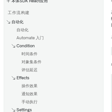
本体SDK React应用
工作流构建
自动化
设计
自动化
微件
应用程序类型
Automate 入门
变量
创建和发布应用程序
Condition
事件
应用页面
时间条件
Workshop中的权限
管理应用版本
对象集条件
合并应用更改
评估延迟
概述
导入、导出和复制应用程序
Effects
在 Workshop 中使用操作
启用用户交互
操作效果
通知效果
概览
概述
手动执行
在 Workshop 中使用函数
通过操作进行数据输出
Settings