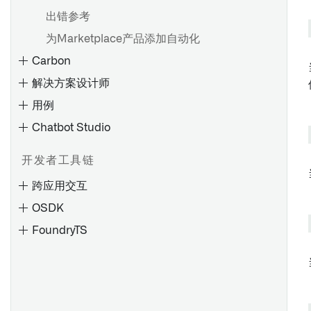
使用 Handlebars 访问值
出错参考
核心显示微件
Handlebar 辅助函数
为Marketplace产品添加自动化
对象表
配置事件和操作
Carbon
对象列表
可用事件和操作
解决方案设计师
对象视图
用例
属性列表
概述
Chatbot Studio
链接
微件上的自定义样式
对象集标题
配置和应用样式
开发者工具链
概述
全局样式表
跨应用交互
创建工作区
可视化微件
搭建复杂设计
OSDK
编辑工作区
Chart XY
FoundryTS
配置工作区更新
查看资源
Vega 图表
图表
概述
查看版本历史
添加应用资源
地图
容器
创建拖放集成点
配置工作区之间的导航
甘特图
控件
在 Foundry 和 Gotham 之间拖放
foundryts.FoundryTS
限制离开工作区的导航