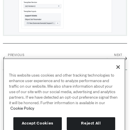
PREVIOUS
NEXT
←
→
操作效果
手动执行
This website uses cookies and other tracking technologies to
© 2026 Palantir Technologies Inc. All rights
enhance user experience and to analyze performance and
reserved.
traffic on our website. We also share information about your
use of our site with our social media, advertising and analytics
Cookies Statement ↗
partners. If we have detected an opt-out preference signal then
Privacy Statement ↗
it will be honored. Further information is available in our
Terms of Use ↗
Cookie Policy
Do Not Sell or Share My Personal Information
Accept Cookies
Reject All