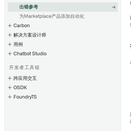
使用 Handlebars 访问值
出错参考
核心显示微件
Handlebar 辅助函数
为Marketplace产品添加自动化
对象表
配置事件和操作
Carbon
对象列表
可用事件和操作
解决方案设计师
对象视图
用例
属性列表
概述
Chatbot Studio
链接
微件上的自定义样式
对象集标题
配置和应用样式
开发者工具链
概述
全局样式表
跨应用交互
创建工作区
可视化微件
搭建复杂设计
OSDK
编辑工作区
Chart XY
FoundryTS
配置工作区更新
查看资源
Vega 图表
图表
概述
查看版本历史
添加应用资源
地图
容器
创建拖放集成点
配置工作区之间的导航
甘特图
控件
在 Foundry 和 Gotham 之间拖放
foundryts.FoundryTS
限制离开工作区的导航