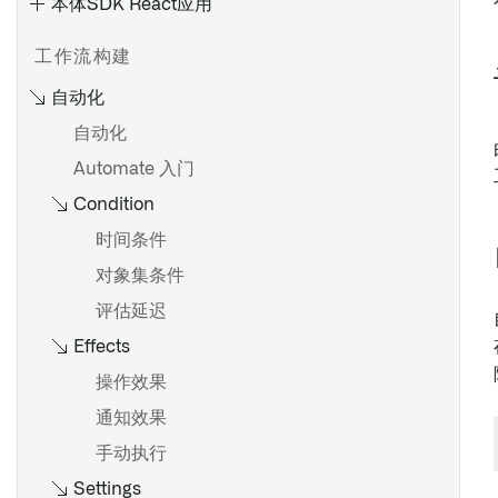
本体SDK React应用
工作流构建
自动化
设计
自动化
微件
应用程序类型
Automate 入门
变量
创建和发布应用程序
Condition
事件
应用页面
时间条件
Workshop中的权限
管理应用版本
对象集条件
合并应用更改
评估延迟
概述
导入、导出和复制应用程序
Effects
在 Workshop 中使用操作
启用用户交互
操作效果
通知效果
概览
概述
手动执行
在 Workshop 中使用函数
通过操作进行数据输出
Settings