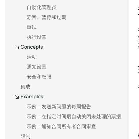
读取和写入数据系统
自动化管理员
概述
创建或检索对象集
静音、暂停和过期
Workshop: 嵌入式模块微件
检索单个Object
重试
循环设计
在 Slate 中使用 Ontology SDK (OSDK)
执行设置
在 Slate 中使用 Foundry 函数
Concepts
为公共应用程序上传数据
活动
数据输出至 Phonograph
通知设置
安全和权限
概述
集成
查看应用程序依赖关系
Examples
理解依赖关系
示例：发送新问题的每周报告
定义和运行 Slate 函数
示例：在指定时间后自动关闭未处理的票据
在行和列模式之间转换
示例：通知合同所有者合同审查
在变量中存储值
限制