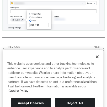
PREVIOUS
NEXT
←
→
自动化管理员
重试
This website uses cookies and other tracking technologies to
© 2026 Palantir Technologies Inc. All rights
enhance user experience and to analyze performance and
reserved.
traffic on our website. We also share information about your
use of our site with our social media, advertising and analytics
Cookies Statement ↗
partners. If we have detected an opt-out preference signal then
Privacy Statement ↗
it will be honored. Further information is available in our
Terms of Use ↗
Cookie Policy
Do Not Sell or Share My Personal Information
Accept Cookies
Reject All