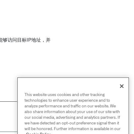
够访问目标IP地址，并
This website uses cookies and other tracking
technologies to enhance user experience and to
analyze performance and traffic on our website. We
also share information about your use of our site with
NEXT
→
our social media, advertising and analytics partners. If
Acumatica
we have detected an opt-out preference signal then it
will be honored. Further information is available in our