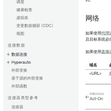
到。
调度
健康检查
网络
虚拟表
变更数据捕获 (CDC)
如果使用
代理
视图
且目标系统必
连接数据
如果使用
直接
数据连接
Hyperauto
域名
外部变换
<URL>
基于源的外部变换
外部函数
PREVIOUS
←
连接器类型参考
Act-On
连接器