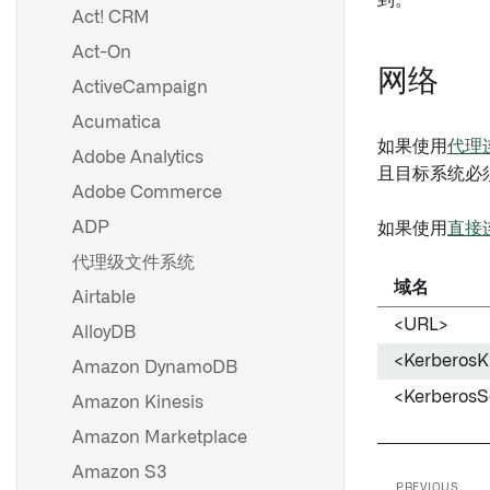
到。
Act! CRM
设置代理
Act-On
代理配置参考
网络
ActiveCampaign
代理工作器
HyperAuto V1 概述
Acumatica
代理代理运行时配置参考
开始使用 HyperAuto V1
如果使用
代理
Adobe Analytics
故障排除参考
数据源探索
且目标系统必
Adobe Commerce
OpenID Connect (OIDC) 身
SDDI 控制台
份验证
ADP
如果使用
直接
配置参考
代理级文件系统
从 HyperAuto V1 迁移到 V2
域名
设置数据源
Airtable
HyperAuto V1 常见问题
源探索
<URL>
AlloyDB
<Kerberos
Amazon DynamoDB
设置批量同步
<KerberosS
Amazon Kinesis
设置流式同步
Amazon Marketplace
基于文件的同步
Amazon S3
PREVIOUS