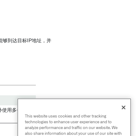
够到达目标IP地址，并
s拓扑使用多个领域
This website uses cookies and other tracking
technologies to enhance user experience and to
analyze performance and traffic on our website. We
also share information about your use of our site with
NEXT