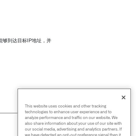
够到达目标IP地址，并
This website uses cookies and other tracking
technologies to enhance user experience and to
analyze performance and traffic on our website. We
also share information about your use of our site with
NEXT
→
our social media, advertising and analytics partners. If
Avalara
we have detected an opt-out preference signal then it