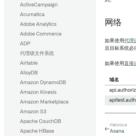
到。
ActiveCampaign
代理工作器
HyperAuto V1 概述
Acumatica
代理代理运行时配置参考
开始使用 HyperAuto V1
网络
Adobe Analytics
故障排除参考
数据源探索
Adobe Commerce
OpenID Connect (OIDC) 身
SDDI 控制台
如果使用
代理
份验证
ADP
配置参考
且目标系统必
代理级文件系统
从 HyperAuto V1 迁移到 V2
设置数据源
Airtable
如果使用
直接
HyperAuto V1 常见问题
源探索
AlloyDB
域名
Amazon DynamoDB
设置批量同步
api.authori
Amazon Kinesis
设置流式同步
apitest.auth
Amazon Marketplace
基于文件的同步
Amazon S3
媒体集同步
Apache CouchDB
PREVIOUS
←
优化 JDBC 同步
Apache HBase
Asana