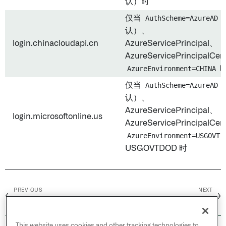
认）时
仅当
AuthScheme=AzureAD
认）、
login.chinacloudapi.cn
AzureServicePrincipal、
AzureServicePrincipalCer
AzureEnvironment=CHINA
仅当
AuthScheme=AzureAD
认）、
AzureServicePrincipal、
login.microsoftonline.us
AzureServicePrincipalCer
AzureEnvironment=USGOVT
USGOVTDOD 时
PREVIOUS
NEXT
←
→
Azure Cosmos DB
Azure DevOps
This website uses cookies and other tracking technologies to