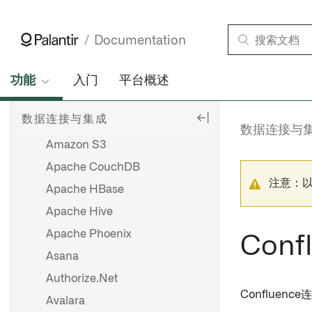
代理级文件系统
从 HyperAuto V1 迁移到 V2
设置数据源
Airtable
Documentation
HyperAuto V1 常见问题
源探索
AlloyDB
Amazon DynamoDB
功能
入门
平台概述
设置批量同步
Amazon Kinesis
设置流式同步
数据连接与集成
Amazon Marketplace
数据连接与
基于文件的同步
Amazon S3
媒体集同步
Apache CouchDB
注意：
优化 JDBC 同步
Apache HBase
故障排除参考
Apache Hive
Apache Phoenix
Conf
Asana
概览
Authorize.Net
Confluenc
导出任务（旧版）
Avalara