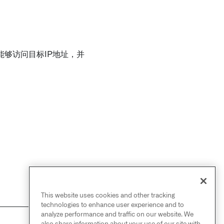
够访问目标IP地址，并
This website uses cookies and other tracking
technologies to enhance user experience and to
analyze performance and traffic on our website. We
also share information about your use of our site with