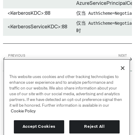
AzureServicePrincipalCer
<KerberosKDC>:88
仅当
AuthScheme=Negotiat
仅当
AuthScheme=Negotiat
<KerberosServiceKDC>:88
时
PREVIOUS
NEXT
←
→
MarkLogic
Microsoft Ads
This website uses cookies and other tracking technologies to
© 2026 Palantir Technologies Inc. All rights
enhance user experience and to analyze performance and
reserved.
traffic on our website. We also share information about your
use of our site with our social media, advertising and analytics
Cookies Statement ↗
partners. If we have detected an opt-out preference signal then
Privacy Statement ↗
it will be honored. Further information is available in our
Terms of Use ↗
Cookie Policy
Do Not Sell or Share My Personal Information
Accept Cookies
Reject All