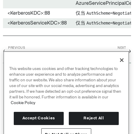
AzureServicePrincipalCe
<KerberosKDC>:88
仅当
AuthScheme=Negotiat
<KerberosServiceKDC>:88
仅当
AuthScheme=Negotiat
PREVIOUS
NEXT
←
→
Microsoft Excel
Microsoft Exchange
This website uses cookies and other tracking technologies to
© 2026 Palantir Technologies Inc. All rights
enhance user experience and to analyze performance and
reserved.
traffic on our website. We also share information about your
use of our site with our social media, advertising and analytics
Cookies Statement ↗
partners. If we have detected an opt-out preference signal then
Privacy Statement ↗
it will be honored. Further information is available in our
Terms of Use ↗
Cookie Policy
Do Not Sell or Share My Personal Information
Accept Cookies
Reject All