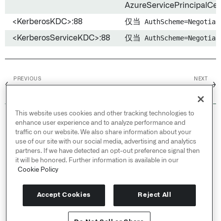
AzureServicePrincipalCer
<KerberosKDC>:88
仅当
AuthScheme=Negotiat
<KerberosServiceKDC>:88
仅当
AuthScheme=Negotiat
PREVIOUS
NEXT
←
→
Microsoft Excel Online
Microsoft Office 365
This website uses cookies and other tracking technologies to
© 2026 Palantir Technologies Inc. All rights
enhance user experience and to analyze performance and
reserved.
traffic on our website. We also share information about your
use of our site with our social media, advertising and analytics
Cookies Statement ↗
partners. If we have detected an opt-out preference signal then
Privacy Statement ↗
it will be honored. Further information is available in our
Terms of Use ↗
Cookie Policy
Do Not Sell or Share My Personal Information
Accept Cookies
Reject All