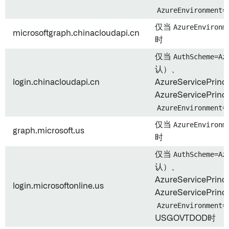
AzureEnvironment=
仅当
AzureEnvironm
microsoftgraph.chinacloudapi.cn
时
仅当
AuthScheme=Az
认）、
login.chinacloudapi.cn
AzureServicePrinc
AzureServicePrinc
AzureEnvironment=
仅当
AzureEnvironm
graph.microsoft.us
时
仅当
AuthScheme=Az
认）、
AzureServicePrinc
login.microsoftonline.us
AzureServicePrinc
AzureEnvironment=
USGOVTDOD时