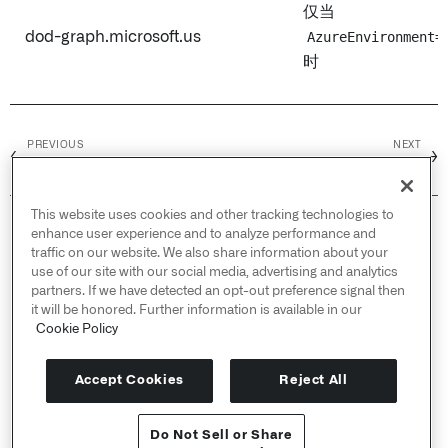
仅当
dod-graph.microsoft.us
AzureEnvironment=
时
PREVIOUS
NEXT
←
→
Microsoft Office 365
Microsoft OneNote
This website uses cookies and other tracking technologies to
© 2026 Palantir Technologies Inc. All rights
enhance user experience and to analyze performance and
reserved.
traffic on our website. We also share information about your
use of our site with our social media, advertising and analytics
Cookies Statement ↗
partners. If we have detected an opt-out preference signal then
Privacy Statement ↗
it will be honored. Further information is available in our
Terms of Use ↗
Cookie Policy
Do Not Sell or Share My Personal Information
Accept Cookies
Reject All
Do Not Sell or Share