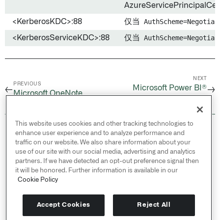
AzureServicePrincipalCer
<KerberosKDC>:88
仅当
AuthScheme=Negotiat
<KerberosServiceKDC>:88
仅当
AuthScheme=Negotiat
NEXT
PREVIOUS
Microsoft Power BI®
←
→
Microsoft OneNote
XMLA
This website uses cookies and other tracking technologies to
© 2026 Palantir Technologies Inc. All rights
enhance user experience and to analyze performance and
reserved.
traffic on our website. We also share information about your
use of our site with our social media, advertising and analytics
Cookies Statement ↗
partners. If we have detected an opt-out preference signal then
Privacy Statement ↗
it will be honored. Further information is available in our
Terms of Use ↗
Cookie Policy
Do Not Sell or Share My Personal Information
Accept Cookies
Reject All