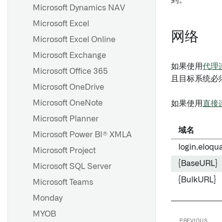
到。
Microsoft Dynamics NAV
Microsoft Excel
网络
Microsoft Excel Online
Microsoft Exchange
如果使用
代理
Microsoft Office 365
且目标系统必
Microsoft OneDrive
Microsoft OneNote
如果使用
直接
Microsoft Planner
域名
Microsoft Power BI® XMLA
login.eloqu
Microsoft Project
{BaseURL}
Microsoft SQL Server
{BulkURL}
Microsoft Teams
Monday
MYOB
PREVIOUS