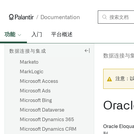
Kafka
Kintone
Documentation
LDAP
LinkedIn
功能
入门
平台概述
LinkedIn 营销解决方案
数据连接与集成
Mailchimp
数据连接与
Marketo
MarkLogic
注意：
Microsoft Access
Microsoft Ads
Microsoft Bing
Oracl
Microsoft Dataverse
Microsoft Dynamics 365
Oracle El
Microsoft Dynamics CRM