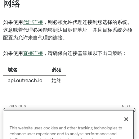
网络
如果使用
代理连接
，则必须允许代理连接到您选择的系统。
这意味着代理必须能够到达目标IP地址，并且目标系统必须
配置为允许来自代理的连接。
如果使用
直接连接
，请确保向连接器添加以下出口策略：
域名
必须
api.outreach.io
始终
PREVIOUS
NEXT
←
→
Oracle 服务云
Paylocity
This website uses cookies and other tracking technologies to
© 2026 Palantir Technologies Inc. All rights
enhance user experience and to analyze performance and
reserved.