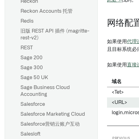
此处 ↗
找到。
Reckon
Reckon Accounts 托管
Redis
网络配
旧版 REST API 插件 (magritte-
rest-v2)
如果使用
代理
REST
且目标系统必
Sage 200
如果使用
直接
Sage 300
Sage 50 UK
域名
Sage Business Cloud
<Tet>
Accounting
<URL>
Salesforce
login.micro
Salesforce Marketing Cloud
Salesforce营销云账户互动
Salesloft
PREVIOUS