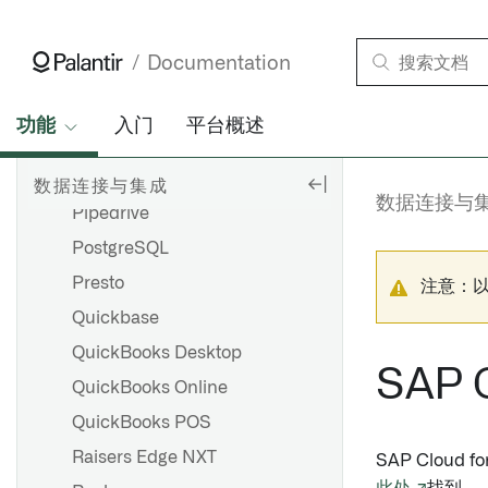
Oracle Sales
Oracle 服务云
Documentation
外展
Paylocity
功能
入门
平台概述
PayPal
Pinterest
数据连接与集成
数据连接与
Pipedrive
PostgreSQL
Presto
注意：
Quickbase
QuickBooks Desktop
SAP 
QuickBooks Online
QuickBooks POS
Raisers Edge NXT
SAP Cloud 