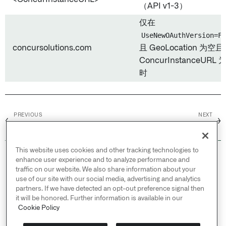
（API v1-3）
仅在
UseNewOAuthVersion=FA
concursolutions.com
且 GeoLocation 为空且
ConcurInstanceURL 
时
PREVIOUS
NEXT
←
→
SAP Cloud for Customer
SAP Fieldglass
This website uses cookies and other tracking technologies to
© 2026 Palantir Technologies Inc. All rights
enhance user experience and to analyze performance and
reserved.
traffic on our website. We also share information about your
use of our site with our social media, advertising and analytics
Cookies Statement ↗
partners. If we have detected an opt-out preference signal then
Privacy Statement ↗
it will be honored. Further information is available in our
Terms of Use ↗
Cookie Policy
Do Not Sell or Share My Personal Information