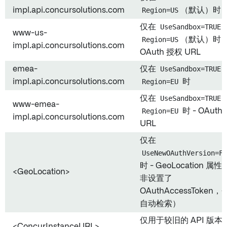
impl.api.concursolutions.com
Region=US
（默认）时
仅在
UseSandbox=TRUE
www-us-
Region=US
（默认）时 -
impl.api.concursolutions.com
OAuth 授权 URL
emea-
仅在
UseSandbox=TRUE
impl.api.concursolutions.com
Region=EU
时
仅在
UseSandbox=TRUE
www-emea-
Region=EU
时 - OAuth
impl.api.concursolutions.com
URL
仅在
UseNewOAuthVersion=FA
时 - GeoLocation 属
<GeoLocation>
非设置了
OAuthAccessToken
自动检索）
仅用于较旧的 API 版本
<ConcurInstanceURL>