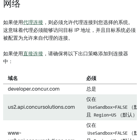
网络
如果使用
代理连接
，则必须允许代理连接到您选择的系统。
这意味着代理必须能够访问目标 IP 地址，并且目标系统必须
被配置为允许来自代理的连接。
如果使用
直接连接
，请确保将以下出口策略添加到连接器
中：
域名
必须
developer.concur.com
总是
仅在
us2.api.concursolutions.com
UseSandbox=FALSE
（默
且
Region=US
（默认）
仅在
www-
UseSandbox=FALSE
（默