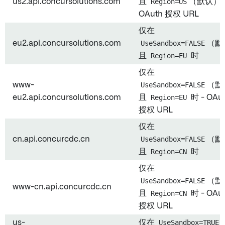
us2.api.concursolutions.com
且
Region=US
（默认）时
OAuth 授权 URL
仅在
eu2.api.concursolutions.com
UseSandbox=FALSE
（默
且
Region=EU
时
仅在
www-
UseSandbox=FALSE
（默
eu2.api.concursolutions.com
且
Region=EU
时 - OAu
授权 URL
仅在
cn.api.concurcdc.cn
UseSandbox=FALSE
（默
且
Region=CN
时
仅在
UseSandbox=FALSE
（默
www-cn.api.concurcdc.cn
且
Region=CN
时 - OAu
授权 URL
us-
仅在
UseSandbox=TRUE